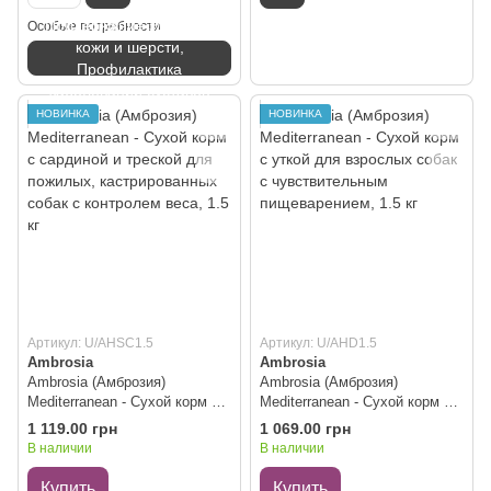
Поддержание здоровья
Особые потребности
кожи и шерсти,
Профилактика
заболеваний суставов
НОВИНКА
НОВИНКА
Артикул: U/AHSC1.5
Артикул: U/AHD1.5
Ambrosia
Ambrosia
Ambrosia (Амброзия)
Ambrosia (Амброзия)
Mediterranean - Сухой корм с
Mediterranean - Сухой корм с
сардиной и треской для
уткой для взрослых собак с
1 119.00 грн
1 069.00 грн
пожилых, кастрированных
чувствительным
В наличии
В наличии
собак с контролем веса, 1.5 кг
пищеварением, 1.5 кг
Купить
Купить