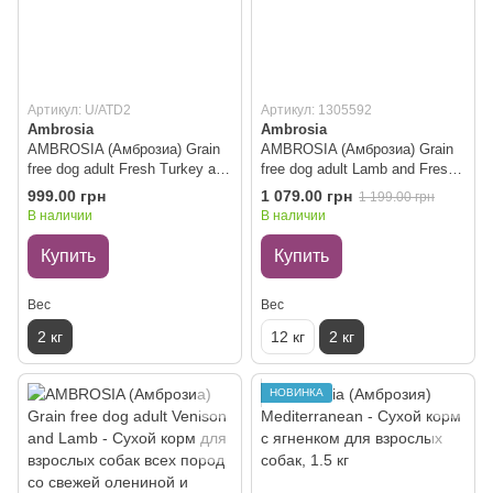
Артикул: U/ATD2
Артикул: 1305592
Ambrosia
Ambrosia
AMBROSIA (Амброзиа) Grain
AMBROSIA (Амброзиа) Grain
free dog adult Fresh Turkey and
free dog adult Lamb and Fresh
Duck - Сухой корм для
Salmon - Сухой корм для
999.00 грн
1 079.00 грн
1 199.00 грн
взрослых собак всех пород со
взрослых собак всех пород из
В наличии
В наличии
свежей индейкой и уткой 2 кг
ягненка и свежим лососем 2
кг
Купить
Купить
Вес
Вес
2 кг
12 кг
2 кг
НОВИНКА