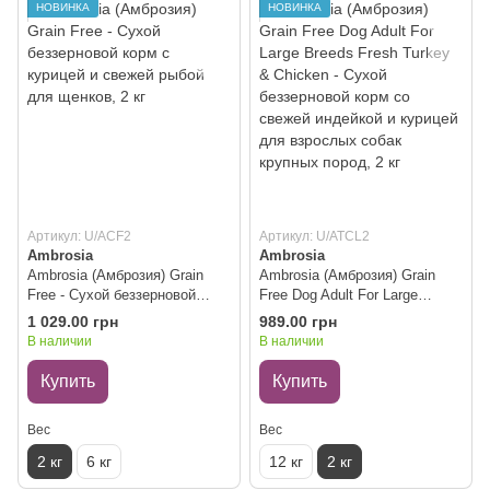
НОВИНКА
НОВИНКА
Артикул: U/ACF2
Артикул: U/ATCL2
Ambrosia
Ambrosia
Ambrosia (Амброзия) Grain
Ambrosia (Амброзия) Grain
Free - Сухой беззерновой
Free Dog Adult For Large
корм с курицей и свежей
Breeds Fresh Turkey & Chicken
1 029.00 грн
989.00 грн
рыбой для щенков, 2 кг
- Сухой беззерновой корм со
В наличии
В наличии
свежей индейкой и курицей
для взрослых собак крупных
Купить
Купить
пород, 2 кг
Вес
Вес
2 кг
6 кг
12 кг
2 кг