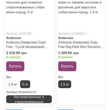
Артикул: U/ASTM5
Артикул: U/ASRM1.5
Ambrosia
Ambrosia
Ambrosia (Амброзия) Grain
Ambrosia (Амброзия) Grain
Free - Сухой беззерновой
Free Dog Adult Mini Sensitive
корм с индейкой и свежим
Fresh Salmon & Rabbit - Сухой
2 219.00 грн
1 029.00 грн
лососем для пожилых
беззерновой корм со свежим
В наличии
В наличии
стерилизованных собак мини-
лососем и кроликом для
пород, 5 кг
взрослых собак мини-пород,
Купить
Купить
1.5 кг
Вес
Вес
1,5 кг
5 кг
1,5 кг
Особые потребности
Кастрированные и
стерилизованные