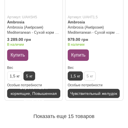
Артикул: U/AHSH5
Артикул: U/AHT1.5
Ambrosia
Ambrosia
Ambrosia (Амброзия)
Ambrosia (Амброзия)
Mediterranean - Сухой корм с
Mediterranean - Сухой корм с
сардиной и сельдью для
индейкой для пожилых,
3 289.00 грн
979.00 грн
щенков, 5 кг
кастрированных собак с
В наличии
В наличии
контролем веса, 1.5 кг
Купить
Купить
Вес
Вес
1,5 кг
5 кг
1,5 кг
5 кг
Особые потребности
Особые потребности
Беременные и
кормящие, Повышенная
Чувствительный желудок
активность
Показать еще 15 товаров