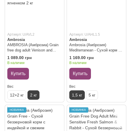
Артикул: U/AVL2
Артикул: U/AHL1.5
Ambrosia
Ambrosia
AMBROSIA (Амброзиа) Grain
Ambrosia (Амброзия)
free dog adult Venison and
Mediterranean - Сухой корм с
Lamb - Сухой корм для
ягненком для взрослых собак,
1 089.00 грн
1 169.00 грн
взрослых собак всех пород со
1.5 кг
В наличии
В наличии
свежей олениной и ягненком 2
кг
Купить
Купить
Вес
Вес
12+2 кг
2 кг
1,5 кг
5 кг
НОВИНКА
НОВИНКА