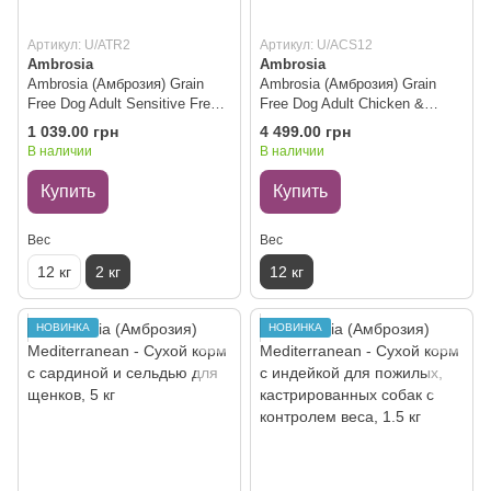
Артикул: U/ATR2
Артикул: U/ACS12
Ambrosia
Ambrosia
Ambrosia (Амброзия) Grain
Ambrosia (Амброзия) Grain
Free Dog Adult Sensitive Fresh
Free Dog Adult Chicken &
Turkey & Rabbit - Сухой
Fresh Salmon - Сухой корм
1 039.00 грн
4 499.00 грн
беззерновой корм со свежей
беззерновой с курицей и
В наличии
В наличии
индейкой и кроликом для
свежим лососем для
взрослых собак, 2 кг
взрослых собак, 12 кг
Купить
Купить
Вес
Вес
12 кг
2 кг
12 кг
НОВИНКА
НОВИНКА