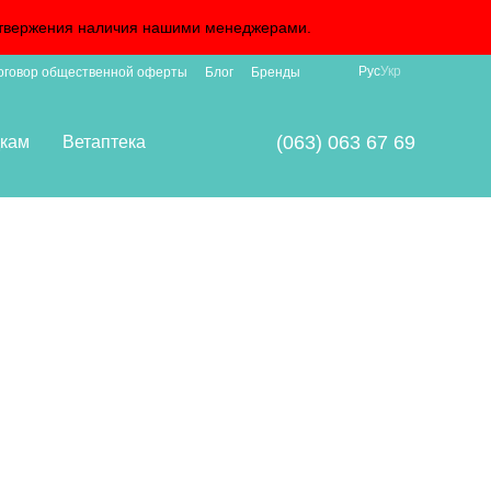
подтвержения наличия нашими менеджерами.
Рус
Укр
оговор общественной оферты
Блог
Бренды
(063) 063 67 69
кам
Ветаптека