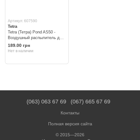
Артикул: 607590
Tetra
Tetra (Тетра) Pond AS50 -
Воздушный распылитель для
аквариума 50 мм
189.00 грн
Нет в наличии
(063) 063 67 69
(067) 665 67 69
Контакты
Полная версия сайта
© 2015—2026