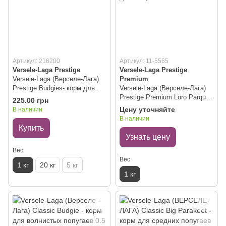
Артикул: 216200
Артикул: 11-5565
Versele-Laga Prestige
Versele-Laga Prestige
Versele-Laga (Верселе-Лага)
Premium
Prestige Вudgies- корм для
Versele-Laga (Верселе-Лага)
волнистых попугаев, зерновая
Prestige Premium Loro Parque
225.00 грн
смесь - 1 кг
Australian Parakeet Mix -
Цену уточняйте
В наличии
полнорационный корм для
В наличии
попугаев - 1 кг
Купить
Узнать цену
Вес
Вес
1 кг
20 кг
5 кг
1 кг