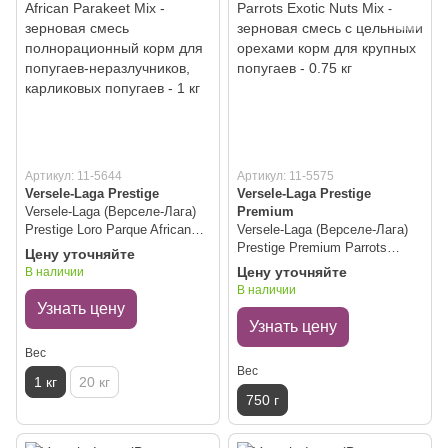
Артикул: 11-5644
Артикул: 11-5575
Versele-Laga Prestige
Versele-Laga Prestige
Versele-Laga (Верселе-Лага)
Premium
Prestige Loro Parque African
Versele-Laga (Верселе-Лага)
Parakeet Mix - зерновая смесь
Prestige Premium Parrots
Цену уточняйте
полнорационный корм для
Exotic Nuts Mix - зерновая
Цену уточняйте
В наличии
попугаев-неразлучников,
смесь с цельными орехами
В наличии
карликовых попугаев - 1 кг
корм для крупных попугаев -
Узнать цену
0.75 кг
Узнать цену
Вес
Вес
1 кг
20 кг
750 г