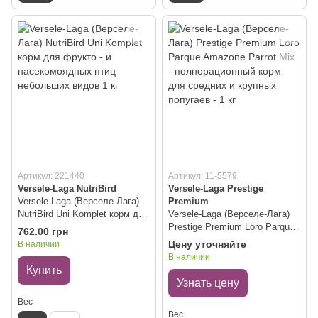
Артикул: 221440
Артикул: 11-5579
Versele-Laga NutriBird
Versele-Laga Prestige
Versele-Laga (Верселе-Лага)
Premium
NutriBird Uni Komplet корм для
Versele-Laga (Верселе-Лага)
фрукто - и насекомоядных
Prestige Premium Loro Parque
762.00 грн
птиц небольших видов 1 кг
Amazone Parrot Mix -
Цену уточняйте
В наличии
полнорационный корм для
В наличии
средних и крупных попугаев -
Купить
1 кг
Узнать цену
Вес
Вес