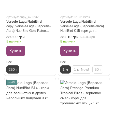
Артикул: copy_422232
Артикул: 221051srok
Versele-Laga NutriBird
Versele-Laga NutriBird
copy_Versele-Laga (Верселе-
Versele-Laga (Верселе-Лага)
Лага) NutriBird Gold Patee
NutriBird С15 корм для
Forest Fusion - яичный корм с
канареек и зябликов 1 кг
389.00 грн
282.10 грн
500.00 грн
медом и лесными ягодами
(09.2024)
В наличии
В наличии
для птиц 250 г
Купить
Купить
Вес
Вес
250 г
1 кг
1 кг New!
50 г
−40%