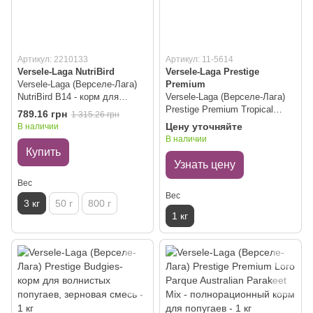
Артикул: 2210133
Артикул: 11-5614
Versele-Laga NutriBird
Versele-Laga Prestige
Versele-Laga (Верселе-Лага)
Premium
NutriBird В14 - корм для
Versele-Laga (Верселе-Лага)
волнистых и других
Prestige Premium Tropical
789.16 грн
1 315.26 грн
небольших попугаев 3 кг
Birds - зерновая смесь корм
Цену уточняйте
В наличии
для тропических птиц - 1 кг
В наличии
Купить
Узнать цену
Вес
Вес
3 кг
50 г
800 г
1 кг