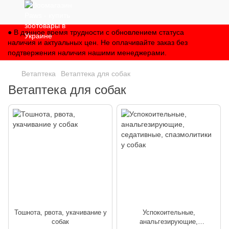
● В данное время трудности с обновлением статуса
наличия и актуальных цен. Не оплачивайте заказ без
подтвержения наличия нашими менеджерами.
Ветаптека
Ветаптека для собак
Ветаптека для собак
Тошнота, рвота, укачивание у
Успокоительные,
собак
анальгезирующие,