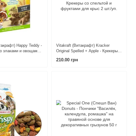
итакрафт) Happy Teddy -
Vitakraft (Витакрафт) Kracker
о злаками и овощами
Original Spelled + Apple - Крекеры
дов грызунов 75 г
со спельтой и фруктами для крыс
210.00 грн
2 шт./уп.