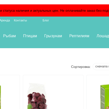
м статуса наличия и актуальных цен. Не оплачивайте заказ без 
Аренда
Контакты
Блог
Рыбам
Птицам
Грызунам
Рептилиям
Лошад
сначала 
Сортировка: