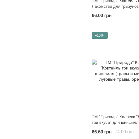
ТМ "Природа" Коктейль P
Лакомство для грызунов 
66.00 грн
−10%
ТМ "Природа" Колосок "
три вкуса" для шиншилл
минералы, луговые травы
66.60 грн
74.00 грн
г