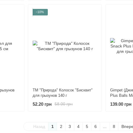
−10%
грызунов
ТМ "Природа" Колосок "Бисквит"
Gimpet (Джи
для грызунов 140 г
Plus Balls M
грызунов, ша
52.20 грн
139.00 грн
58.00 грн
Назад
1
2
3
4
5
6
...
8
Впер