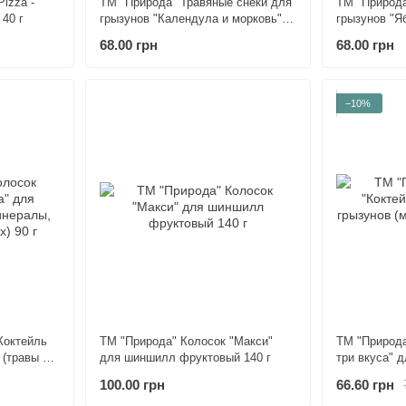
izza -
ТМ "Природа" Травяные снеки для
ТМ "Природа
40 г
грызунов "Календула и морковь"
грызунов "Яб
60 г
68.00 грн
68.00 грн
−10%
Коктейль
ТМ "Природа" Колосок "Макси"
ТМ "Природа
 (травы и
для шиншилл фруктовый 140 г
три вкуса" 
, орех) 90
(мультивитам
100.00 грн
66.60 грн