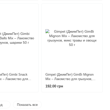
мПет) Gimbi Snack
Gimpet (ДжимПет) GimBi Mignon
ix – Лакомство для
Mix – Лакомство для грызунов,
рики 50 г
микс травы и овощи 50 г
192.00 грн
ед
Показать все