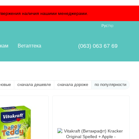
подтвержения наличия нашими менеджерами.
Рус
Укр
(063) 063 67 69
кам
Ветаптека
новые
сначала дешевле
сначала дороже
по популярности