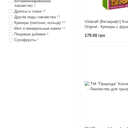
Витаминизированное
лакомство
4
Дропсы и снеки
42
Другие виды лакомства
25
Vitakraft (Витакрафт) Kra
Крекеры (палочки, кольца)
49
Original - Крекеры с фру
Мел и минеральные камни
12
хомячков 2 шт./уп.
Пищевые добавки
4
179.00 грн
Сухофрукты
2