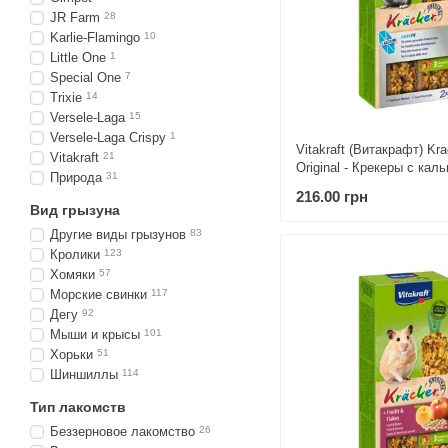
JR Farm
28
Karlie-Flamingo
10
Little One
1
Speciаl One
7
Trixie
14
Versele-Laga
15
Versele-Laga Crispy
1
Vitakraft (Витакрафт) Kra
Vitakraft
21
Original - Крекеры с кал
Природа
31
шиншилл 2 шт./уп.
216.00 грн
Вид грызуна
Другие виды грызунов
83
Кролики
123
Хомяки
57
Морские свинки
117
Дегу
92
Мыши и крысы
101
Хорьки
51
Шиншиллы
114
Тип лакомств
Беззерновое лакомство
26