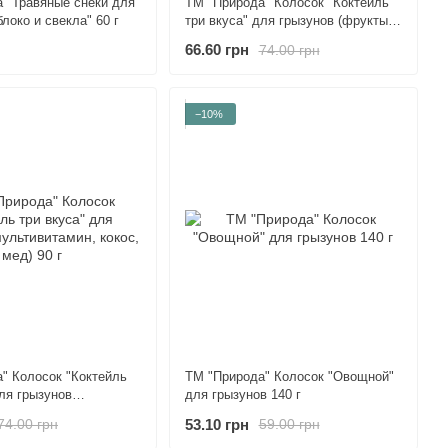
" Травяные снеки для
ТМ "Природа" Колосок "Коктейль
локо и свекла" 60 г
три вкуса" для грызунов (фрукты,
орехи, кокос) 90 г
66.60 грн
74.00 грн
−10%
" Колосок "Коктейль
ТМ "Природа" Колосок "Овощной"
для грызунов
для грызунов 140 г
ин, кокос, мед) 90 г
53.10 грн
74.00 грн
59.00 грн