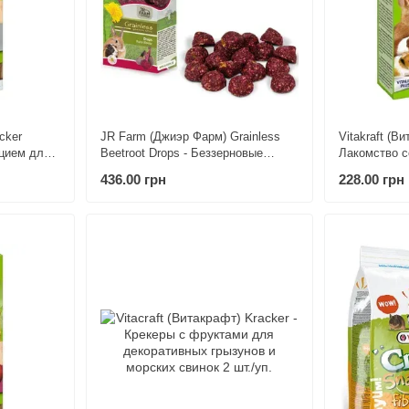
cker
JR Farm (Джиэр Фарм) Grainless
Vitakraft (В
ьцием для
Beetroot Drops - Беззерновые
Лакомство с
дропсы со свеклой для грызунов
для всех ви
436.00 грн
228.00 грн
140 г