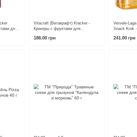
cker
Vitacraft (Витакрафт) Kracker -
Versele-Laga
ктами для
Крекеры с фруктами для
Snack Krok 
декоративных грызунов и морских
зерновой см
186.00 грн
241.00 грн
свинок 2 шт./уп.
грызунов 650