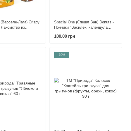
 (Верселе-Лага) Crispy
Special One (Спешл Ван) Donuts -
- Лакомство из
Пончики "Василёк, календула,
еси с овощами для
ромашка" на травяной основе для
100.00 грн
 г
декоративных грызунов 50 г
−10%