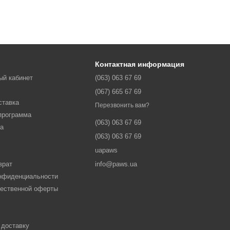
Контактная информация
ый кабинет
(063) 063 67 69
(067) 665 67 69
ставка
Перезвонить вам?
программа
(063) 063 67 69
ма
(063) 063 67 69
uapaws
врат
info@paws.ua
онфиденциальности
щественной оферты
 доставку