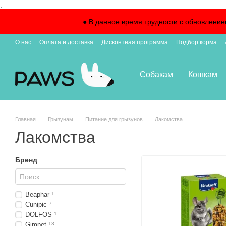
,
Перейти к основному контенту
● В данное время трудности с обновление
О нас
Оплата и доставка
Дисконтная программа
Подбор корма
Собакам
Кошкам
Главная
Грызунам
Питание для грызунов
Лакомства
Лакомства
Бренд
Beaphar
1
Cunipic
7
DOLFOS
1
Gimpet
13