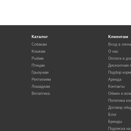
Каталог
Клиентам
Собакам
Вход в личн
Кошкам
О нас
Рыбам
Оплата и до
Птицам
Дисконтная 
Грызунам
Подбор кор
Рептилиям
Аренда
Лошадкам
Контакты
Ветаптека
Обмен и воз
Политика к
Договор об
Блог
Бренды
Подписка на