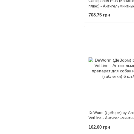
Caniquantel Plus (Каникв
плюс) - Антигельминтны
для собак мелких пород
708.75 грн
10 табл./10 кг
DeWorm (ДеВорм) by Ani
VetLine - Антигельминтн
препарат для собак и щ
102.00 грн
(таблетки) 6 шт./уп.