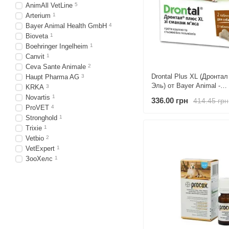
AnimAll VetLine
5
Arterium
1
Bayer Animal Health GmbH
4
Bioveta
1
Boehringer Ingelheim
1
Canvit
1
Ceva Sante Animale
2
Drontal Plus XL (Дронта
Haupt Pharma AG
3
Эль) от Bayer Animal -
KRKA
3
Антигельминтные таблет
Novartis
1
336.00 грн
414.45 грн
собак со вкусом мяса (2 
ProVET
4
2 шт. / 35 кг
Stronghold
1
Trixie
1
Vetbio
2
VetExpert
1
ЗооХелс
1