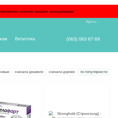
подтвержения наличия нашими менеджерами.
Рус
Укр
(063) 063 67 69
кам
Ветаптека
новые
сначала дешевле
сначала дороже
по популярности