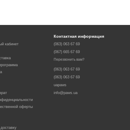
Контактная информация
ый кабинет
(063) 063 67 69
(067) 665 67 69
ставка
Перезвонить вам?
программа
(063) 063 67 69
ма
(063) 063 67 69
uapaws
врат
info@paws.ua
онфиденциальности
щественной оферты
 доставку