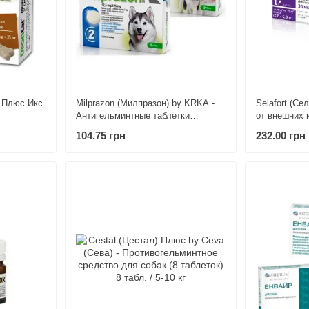
л Плюс Икс
Milprazon (Милпразон) by KRKA -
Selafort (Се
Антигельминтные таблетки
от внешних 
ки для
широкого спектра действия для
паразитов дл
104.75 грн
232.00 грн
таблетки)
собак (1 таблетка) менее 5 кг