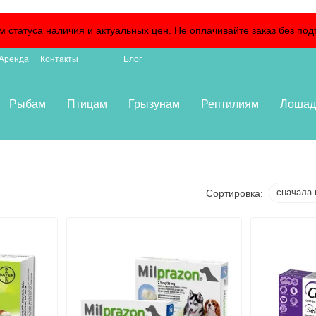
м статуса наличия и актуальных цен. Не оплачивайте заказ без 
Аренда
Контакты
Блог
Рыбам
Птицам
Грызунам
Рептилиям
Лошад
сначала 
Сортировка: