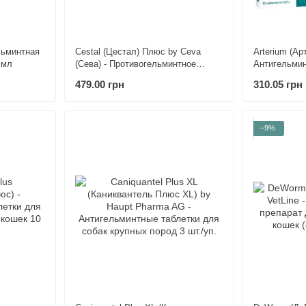
льминтная
Cestal (Цестал) Плюс by Ceva
Arterium (Ар
 мл
(Сева) - Противогельминтное
Антигельмин
средство для собак (8 таблеток) 8
собак 1 таб 
479.00 грн
310.05 грн
табл. / 5-10 кг
−9%