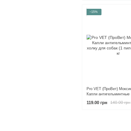
−15%
Pro VET (ПроВет) Моксис
Капли антигельминтные 
для собак (1 пипетка) до 
119.00 грн
140.00 грн