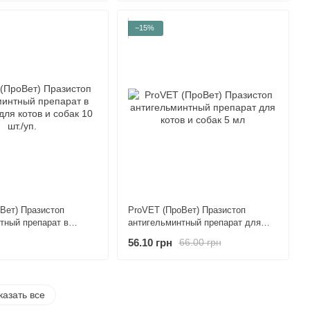
−15%
Вет) Празистоп
ProVET (ПроВет) Празистоп
тный препарат в
антигельминтный препарат для
я котов и собак 10
котов и собак 5 мл
56.10 грн
66.00 грн
казать все