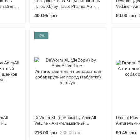
антель
Caniquantel Plus XL (Каниквантель
DeWorm (ДеВ
е таблетки
Плюс XL) by Haupt Pharma AG -
VetLine - А
 и кошек
Антигельминтные таблетки для
препарат Де
400.95 грн
80.00 грн
собак крупных пород 3 шт./уп.
кошек (сусп
−9%
mAll
DeWorm XL (ДеВорм) by AnimAll
Drontal Plus
ый
VetLine - Антигельминтный
Антигельмин
енков
препарат для собак крупных пород
собак со вку
216.00 грн
90.45 грн
238.00 грн
(таблетки) 5 шт./уп.