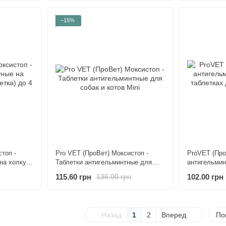
−15%
топ -
Pro VET (ПроВет) Моксистоп -
ProVET (Про
на холку
Таблетки антигельминтные для
антигельмин
4 кг
собак и котов Mini
таблетках дл
115.60 грн
102.00 грн
136.00 грн
шт./уп.
Назад
1
2
Вперед
По