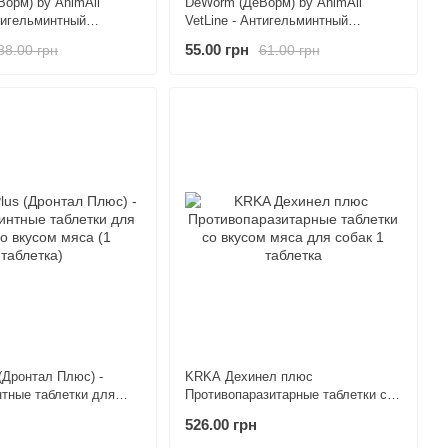
орм) by AnimAll
DeWorm (ДеВорм) by AnimAll
нтигельминтный
VetLine - Антигельминтный
Ворм для собак и
препарат ДеВорм для щенков и
55.00 грн
88.00 грн
61.00 грн
ензия) 10 мл
котят (суспензия) 5 мл
 (Дронтал Плюс) -
KRKA Дехинел плюс
тные таблетки для
Противопаразитарные таблетки со
сом мяса (1 таблетка)
вкусом мяса для собак 1 таблетка
526.00 грн