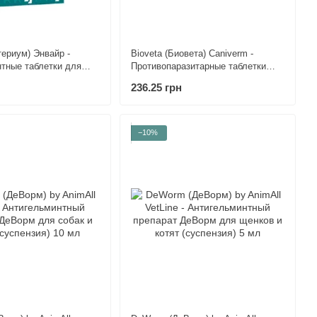
териум) Энвайр -
Bioveta (Биовета) Caniverm -
тные таблетки для
Противопаразитарные таблетки
на 10 кг
Каниверм для собак и кошек,
236.25 грн
антигельминтик широкого спектра
действия (6 таб) 0,5-2 кг
−10%