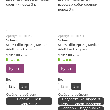
1
Артикул: ШСВСР3
Артикул: ШСВСЯ3
Schesir
Schesir
Schesir (Шезир) Dog Medium
Schesir (Шезир) Dog Medium
Adult Fish - Сухой
Adult Lamb - Сухой
монопротеиновый корм с
монопротеиновый корм с
1 127.00 грн
1 127.00 грн
рыбой для взрослых собак
ягнёнком для взрослых собак
В наличии
В наличии
средних пород 3 кг
средних пород 3 кг
Купить
Купить
Вес
Вес
12 кг
3 кг
12 кг
3 кг
Особые потребности
Особые потребности
Беременные и
Поддержание здоровья
кормящие
кожи и шерсти, Аллергии
Аллергии, Поддержание