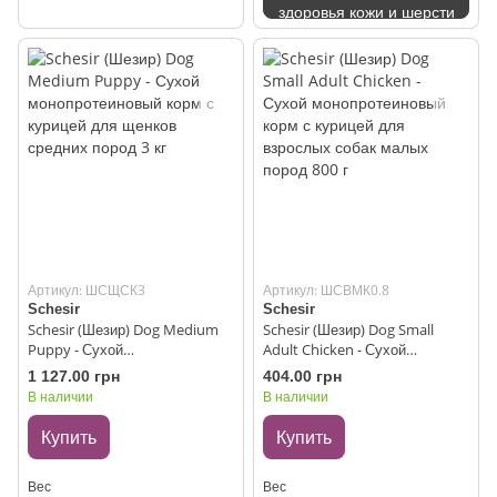
здоровья кожи и шерсти
Артикул: ШСЩСК3
Артикул: ШСВМК0.8
Schesir
Schesir
Schesir (Шезир) Dog Medium
Schesir (Шезир) Dog Small
Puppy - Сухой
Adult Chicken - Сухой
монопротеиновый корм с
монопротеиновый корм с
1 127.00 грн
404.00 грн
курицей для щенков средних
курицей для взрослых собак
В наличии
В наличии
пород 3 кг
малых пород 800 г
Купить
Купить
Вес
Вес