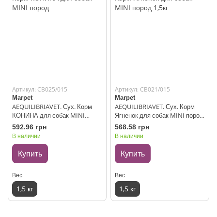
Артикул: CB025/015
Артикул: CB021/015
Marpet
Marpet
AEQUILIBRIAVET. Сух. Корм
AEQUILIBRIAVET. Сух. Корм
КОНИНА для собак MINI
Ягненок для собак MINI пород
пород
1,5кг
592.96 грн
568.58 грн
В наличии
В наличии
Купить
Купить
Вес
Вес
1,5 кг
1,5 кг