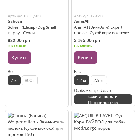
Артикул: ШСЩМК2
Артикул: 178613
Schesir
AnimAll
Schesir (Шезир) Dog Small
AnimAll (ЭнимАлл) Expert
Puppy - Сухой
Choice - Сухой корм со свежей
монопротеиновый корм с
индейкой и ягненком для
822.00 грн
3 165.00 грн
курицей для щенков мини и
собак малых пород, 12 кг
В наличии
В наличии
малых пород 2 кг
Купить
Купить
Вес
Вес
2 кг
800 г
12 кг
2,5 кг
Поддержание здоровья
Особые потребности
кожи и шерсти,
Профилактика
заболеваний суставов