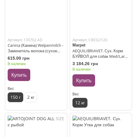
Артикул: 130702 AD
Артикул: CB032/120
Canina (Канина) Welpenmilch -
Marpet
Заменитель молока (сухое
AEQUILIBRIAVET. Сух. Корм
молоко) для щенков 150 г
БУЙВОЛ для собак Med/Large
615.00 грн
пород
В наличии
3 184.26 грн
В наличии
Купить
Купить
Вес
Вес
150 г
2 кг
12 кг