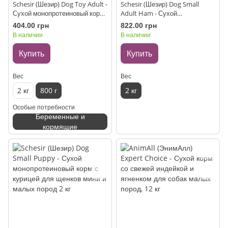
Schesir (Шезир) Dog Toy Adult -
Schesir (Шезир) Dog Small
Сухой монопротеиновый корм
Adult Ham - Сухой
с курицей для взрослых собак
монопротеиновый корм с
404.00 грн
822.00 грн
мини пород 800 г
ветчиной для взрослых собак
В наличии
В наличии
малых пород 2 кг
Купить
Купить
Вес
Вес
2 кг
800 г
2 кг
Особые потребности
Беременные и
кормящие