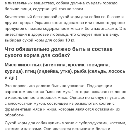
в питательных веществах, собака должна съедать гораздо
больше пищи, содержащей только злаки.
Качественный беззерновой сухой корм для собак во Львове и
других городах Украины стоит одинаково или немного дороже
продуктов с низким содержанием мяса и богатых злаками. Это
инвестиция в здоровье любимца, что следует иметь в виду,
выбирая сухой корм для собак 10 кг.
Что обязательно должно быть в составе
сухого корма для собак?
Мясо животных (ягнятина, кролик, говядина,
курица), птиц (индейка, утка), рыба (сельдь, лосось
и др.)
Это первое, что должно быть на упаковке. Подходящим
вариантом является "мясная мука", которая означает вяленое
и измельченное в порошок мясо. Однако не следует путать ее
с мясокостной мукой, состоящей из размолотых костей с
фрагментами мяса и жира, которые являются остатками их
обработки.
Сухой корм для собак купить можно с субпродуктами, костями,
когтями и клювами. Они являются источником белка и