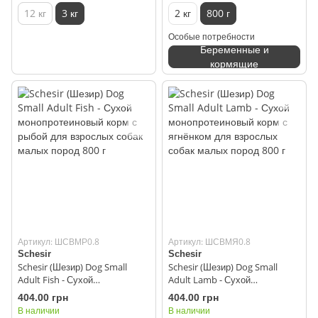
12 кг
3 кг
2 кг
800 г
Особые потребности
Беременные и
кормящие
Артикул: ШСВМР0.8
Артикул: ШСВМЯ0.8
Schesir
Schesir
Schesir (Шезир) Dog Small
Schesir (Шезир) Dog Small
Adult Fish - Сухой
Adult Lamb - Сухой
монопротеиновый корм с
монопротеиновый корм с
404.00 грн
404.00 грн
рыбой для взрослых собак
ягнёнком для взрослых собак
В наличии
В наличии