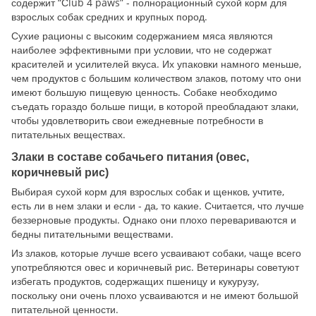
содержит “Сlub 4 paws” - полнорационный сухой корм для
взрослых собак средних и крупных пород.
Сухие рационы с высоким содержанием мяса являются
наиболее эффективными при условии, что не содержат
красителей и усилителей вкуса. Их упаковки намного меньше,
чем продуктов с большим количеством злаков, потому что они
имеют большую пищевую ценность. Собаке необходимо
съедать гораздо больше пищи, в которой преобладают злаки,
чтобы удовлетворить свои ежедневные потребности в
питательных веществах.
Злаки в составе собачьего питания (овес,
коричневый рис)
Выбирая сухой корм для взрослых собак и щенков, учтите,
есть ли в нем злаки и если - да, то какие. Считается, что лучше
беззерновые продукты. Однако они плохо перевариваются и
бедны питательными веществами.
Из злаков, которые лучше всего усваивают собаки, чаще всего
употребляются овес и коричневый рис. Ветеринары советуют
избегать продуктов, содержащих пшеницу и кукурузу,
поскольку они очень плохо усваиваются и не имеют большой
питательной ценности.