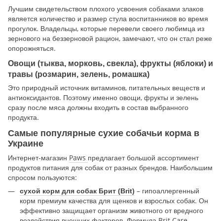
Лучшим свидетельством плохого усвоения собаками злаков
является количество и размер стула воспитанников во время
прогулок. Владельцы, которые перевели своего любимца из
зернового на беззерновой рацион, замечают, что он стал реже
опорожняться.
Овощи (тыква, морковь, свекла), фрукты (яблоки) и
травы (розмарин, зелень, ромашка)
Это природный источник витаминов, питательных веществ и
антиоксидантов. Поэтому именно овощи, фрукты и зелень
сразу после мяса должны входить в состав выбранного
продукта.
Самые популярные сухие собачьи корма в
Украине
Интернет-магазин
Paws
предлагает большой ассортимент
продуктов питания для собак от разных брендов. Наибольшим
спросом пользуются:
– гипоаллергенный
сухой корм для собак Брит (Brit)
корм премиум качества для щенков и взрослых собак. Он
эффективно защищает организм животного от вредного
воздействия внешних факторов. Формула Brit Care