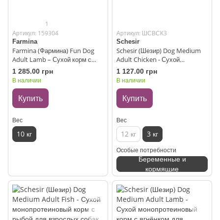
1
Артикул: 159304
Артикул: ШСВСК3
Farmina
Schesir
Farmina (Фармина) Fun Dog
Schesir (Шезир) Dog Medium
Adult Lamb – Сухой корм с
Adult Chicken - Сухой
бараниной для взрослых
монопротеиновый корм с
1 285.00 грн
1 127.00 грн
собак 10 кг
курицей для взрослых собак
В наличии
В наличии
средних пород 3 кг
Купить
Купить
Вес
Вес
10 кг
12 кг
3 кг
Особые потребности
Беременные и
кормящие