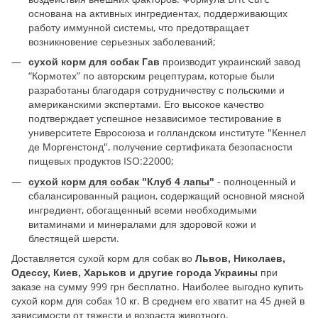
основана на активных ингредиентах, поддерживающих
работу иммунной системы, что предотвращает
возникновение серьезных заболеваний;
производит украинский завод
сухой корм для собак Гав
“Кормотех” по авторским рецептурам, которые были
разработаны благодаря сотрудничеству с польскими и
американскими экспертами. Его высокое качество
подтверждает успешное независимое тестирование в
университете Евросоюза и голландском институте "Кеннел
де Моргенстонд", получение сертификата безопасности
пищевых продуктов ISO:22000;
- полноценный и
сухой корм для собак "Клуб 4 лапы"
сбалансированный рацион, содержащий основной мясной
ингредиент, обогащенный всеми необходимыми
витаминами и минералами для здоровой кожи и
блестящей шерсти.
Доставляется сухой корм для собак во
Львов, Николаев,
при
Одессу, Киев, Харьков и другие города Украины
заказе на сумму 999 грн бесплатно. Наиболее выгодно купить
сухой корм для собак 10 кг. В среднем его хватит на 45 дней в
зависимости от тяжести и возраста животного.