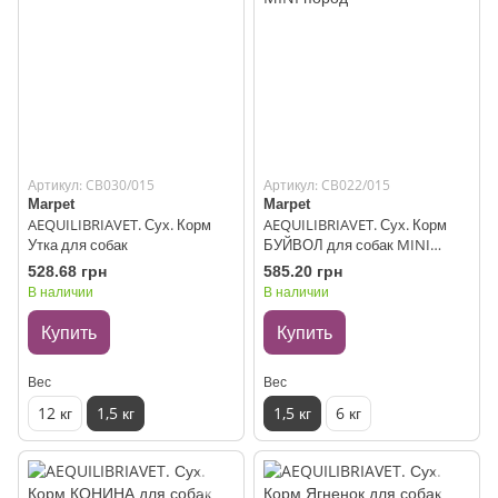
Артикул: CB030/015
Артикул: CB022/015
Marpet
Marpet
AEQUILIBRIAVET. Сух. Корм
AEQUILIBRIAVET. Сух. Корм
Утка для собак
БУЙВОЛ для собак MINI
пород
528.68 грн
585.20 грн
В наличии
В наличии
Купить
Купить
Вес
Вес
12 кг
1,5 кг
1,5 кг
6 кг