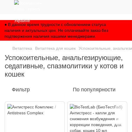
,
● В данное время трудности с обновлением статуса
наличия и актуальных цен. Не оплачивайте заказ без
подтвержения наличия нашими менеджерами.
Ветаптека
Ветаптека для кошек
Успокоительные, анальгези
Успокоительные, анальгезирующие,
седативные, спазмолитики у котов и
кошек
Фильтр
По популярности