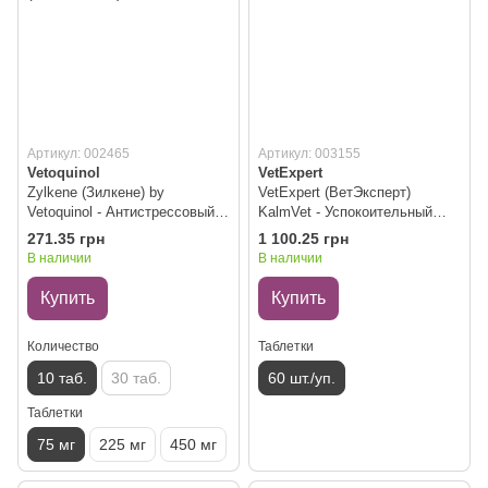
Артикул: 002465
Артикул: 003155
Vetoquinol
VetExpert
Zylkene (Зилкене) by
VetExpert (ВетЭксперт)
Vetoquinol - Антистрессовый
KalmVet - Успокоительный
препарат для собак и котов
препарат для животных
271.35 грн
1 100.25 грн
(10 таблеток) 75 мг
В наличии
В наличии
Купить
Купить
Количество
Таблетки
10 таб.
30 таб.
60 шт./уп.
Таблетки
75 мг
225 мг
450 мг