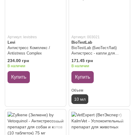
Артикул: levistres
Артикул: 003021
Levi
BioTestLab
Антистресс Комплекс /
BioTestLab (БиоТестЛаб)
Аntistress Сomplex
Антистресс - капли для
снижения возбуждения и
234.00 грн
171.45 грн
коррекции поведения, для
В наличии
В наличии
собак, кошек 10 мл
Купить
Купить
Объем
10 мл