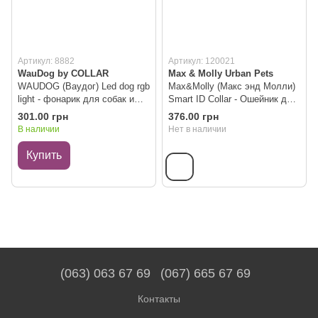
Артикул: 8882
Артикул: 120021
WauDog by COLLAR
Max & Molly Urban Pets
WAUDOG (Ваудог) Led dog rgb
Max&Molly (Макс энд Молли)
light - фонарик для собак и
Smart ID Collar - Ошейник для
кошек
кошек с принтом
301.00 грн
376.00 грн
леопардовым Leopard Pink, 1
В наличии
Нет в наличии
размер
Купить
(063) 063 67 69
(067) 665 67 69
Контакты