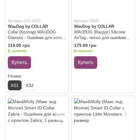
Артикул: 210-4020
Артикул: 5040
WauDog by COLLAR
WauDog by COLLAR
Collar (Коллар) WAUDOG
WAUDOG (Ваудог) Silicone
Glamour - Ошейник для котов
AirTag - чехол для ошейников
кожаный "Colors of freedom", с
и шлей, силиконовый,
119.00 грн
175.00 грн
QR паспортом, размер XS1
светонакопительный, Ш 15-35
В наличии
В наличии
(17-20 см), ширина 9 мм
мм.
Купить
Купить
Размер
XS1
XS2