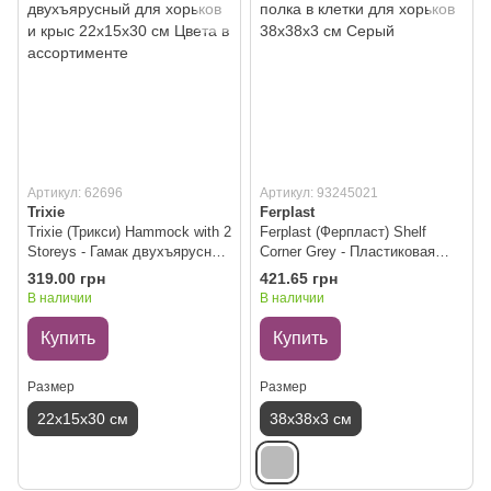
Артикул: 62696
Артикул: 93245021
Trixie
Ferplast
Trixie (Трикси) Hammock with 2
Ferplast (Ферпласт) Shelf
Storeys - Гамак двухъярусный
Corner Grey - Пластиковая
для хорьков и крыс 22х15х30
полка в клетки для хорьков
319.00 грн
421.65 грн
см Цвета в ассортименте
38x38x3 см Серый
В наличии
В наличии
Купить
Купить
Размер
Размер
22х15х30 см
38x38x3 см