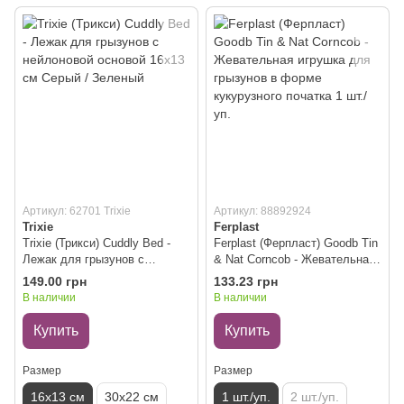
Артикул: 62701 Trixie
Артикул: 88892924
Trixie
Ferplast
Trixie (Трикси) Cuddly Bed -
Ferplast (Ферпласт) Goodb Tin
Лежак для грызунов с
& Nat Corncob - Жевательная
нейлоновой основой 16х13 см
игрушка для грызунов в
149.00 грн
133.23 грн
Серый / Зеленый
форме кукурузного початка 1
В наличии
В наличии
шт./уп.
Купить
Купить
Размер
Размер
16х13 см
30х22 см
1 шт./уп.
2 шт./уп.