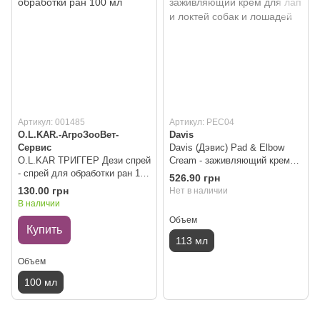
Артикул: 001485
Артикул: PEC04
О.L.KAR.-АгроЗооВет-
Davis
Сервис
Davis (Дэвис) Pad & Elbow
O.L.KAR ТРИГГЕР Дези спрей
Cream - заживляющий крем
- спрей для обработки ран 100
для лап и локтей собак и
526.90 грн
мл
лошадей
130.00 грн
Нет в наличии
В наличии
Объем
Купить
113 мл
Объем
100 мл