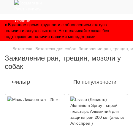
,
● В данное время трудности с обновлением статуса
наличия и актуальных цен. Не оплачивайте заказ без
подтвержения наличия нашими менеджерами.
Ветаптека
Ветаптека для собак
Заживление ран, трещин, м
Заживление ран, трещин, мозоли у
собак
Фильтр
По популярности