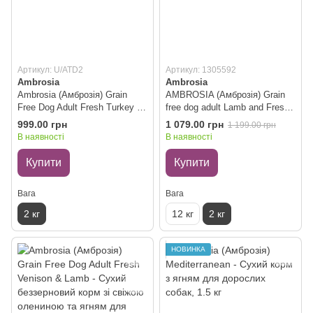
Артикул: U/ATD2
Артикул: 1305592
Ambrosia
Ambrosia
Ambrosia (Амброзія) Grain
AMBROSIA (Амброзія) Grain
Free Dog Adult Fresh Turkey &
free dog adult Lamb and Fresh
Duck - Сухий беззерновий
Salmon - Сухий корм для
999.00 грн
1 079.00 грн
1 199.00 грн
корм зі свіжою індичкою та
дорослих собак усіх порід з
В наявності
В наявності
качкою для дорослих собак, 2
ягня та свіжим лососем 2 кг
кг
Купити
Купити
Вага
Вага
2 кг
12 кг
2 кг
НОВИНКА