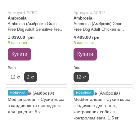
Артикул: U/ATR2
Артикул: U/ACS12
Ambrosia
Ambrosia
Ambrosia (Амброзія) Grain
Ambrosia (Амброзія) Grain
Free Dog Adult Sensitive Fresh
Free Dog Adult Chicken &
Turkey & Rabbit - Сухий
Fresh Salmon - Сухий корм
1 039.00 грн
4 499.00 грн
беззерновий корм зі свіжою
беззерновий з куркою та
В наявності
В наявності
індичкою та кроликом для
свіжим лососем для
дорослих собак, 2 кг
дорослих собак, 12 кг
Купити
Купити
Вага
Вага
12 кг
2 кг
12 кг
НОВИНКА
НОВИНКА