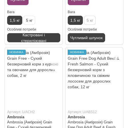
Вага
Вага
1,5 кг
5 кг
1,5 кг
5 кг
Особливі потреби
Особливі потреби
Кастровані і
Чутливий шлунок
стерилізовані
НОВИНКА
НОВИНКА
Артикул: U/ACH2
Артикул: U/ABS12
Ambrosia
Ambrosia
Ambrosia (Амброзія) Grain
Ambrosia (Амброзія) Grain
Free - Сухий беззерновий
Free Dog Adult Beef & Fresh