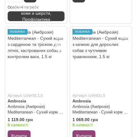
Поддержание здоровья
Особливі потреби
кожи и шерсти,
Профілактика
захворювань суглобів
НОВИНКА
НОВИНКА
Артикул: U/AHSC1.5
Артикул: U/AHD1.5
Ambrosia
Ambrosia
Ambrosia (Амброзія)
Ambrosia (Амброзія)
Mediterranean - Сухий корм з
Mediterranean - Сухий корм з
сардиною та тріскою для
качкою для дорослих собак з
1 119.00 грн
1 069.00 грн
літніх, кастрованих собак з
чутливим травленням, 1.5 кг
В наявності
В наявності
контролем ваги, 1.5 кг
Купити
Купити