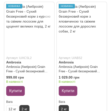
НОВИНКА
НОВИНКА
Артикул: U/ACSL2
Артикул: U/ABS2
Ambrosia
Ambrosia
Ambrosia (Амброзія) Grain
Ambrosia (Амброзія) Grain
Free - Сухий беззерновий
Free - Cухий беззерновий
корм з куркою та свіжим
корм з яловичиною та свіжим
999.00 грн
1 029.00 грн
лососем для цуценят великих
лососем для дорослих собак,
В наявності
В наявності
порід, 2 кг
2 кг
Купити
Купити
Вага
Вага
12 кг
2 кг
2 кг