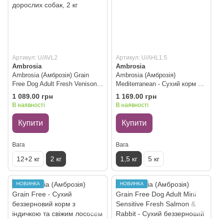
Артикул: U/AVL2
Артикул: U/AHL1.5
Ambrosia
Ambrosia
Ambrosia (Амброзія) Grain
Ambrosia (Амброзія)
Free Dog Adult Fresh Venison &
Mediterranean - Сухий корм з
Lamb - Сухий беззерновий
ягням для дорослих собак,
1 089.00 грн
1 169.00 грн
корм зі свіжою олениною та
1.5 кг
В наявності
В наявності
ягням для дорослих собак, 2
кг
Купити
Купити
Вага
Вага
12+2 кг
2 кг
1,5 кг
5 кг
НОВИНКА
НОВИНКА