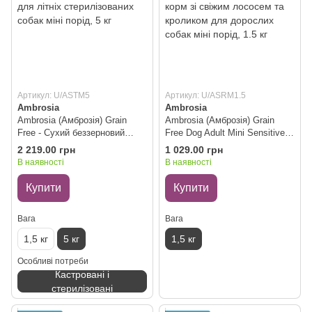
Артикул: U/ASTM5
Артикул: U/ASRM1.5
Ambrosia
Ambrosia
Ambrosia (Амброзія) Grain
Ambrosia (Амброзія) Grain
Free - Сухий беззерновий
Free Dog Adult Mini Sensitive
корм з індичкою та свіжим
Fresh Salmon & Rabbit - Сухий
2 219.00 грн
1 029.00 грн
лососем для літніх
беззерновий корм зі свіжим
В наявності
В наявності
стерилізованих собак міні
лососем та кроликом для
порід, 5 кг
дорослих собак міні порід, 1.5
Купити
Купити
кг
Вага
Вага
1,5 кг
5 кг
1,5 кг
Особливі потреби
Кастровані і
стерилізовані