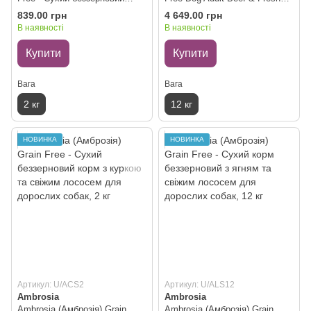
корм з куркою та овочами для
Salmon - Сухий беззерновий
839.00 грн
4 649.00 грн
дорослих собак, 2 кг
корм з яловичиною та свіжим
В наявності
В наявності
лососем для дорослих собак,
12 кг
Купити
Купити
Вага
Вага
2 кг
12 кг
НОВИНКА
НОВИНКА
Артикул: U/ACS2
Артикул: U/ALS12
Ambrosia
Ambrosia
Ambrosia (Амброзія) Grain
Ambrosia (Амброзія) Grain