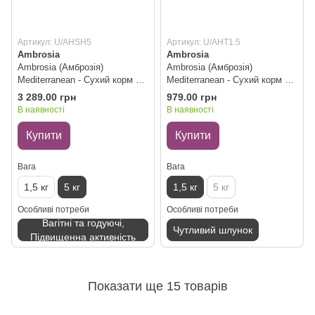
Артикул: U/AHSH5
Артикул: U/AHT1.5
Ambrosia
Ambrosia
Ambrosia (Амброзія)
Ambrosia (Амброзія)
Mediterranean - Сухий корм з
Mediterranean - Сухий корм з
сардиною та оселедцем для
індичкою для літніх,
3 289.00 грн
979.00 грн
цуценят, 5 кг
кастрованих собак з
В наявності
В наявності
контролем ваги, 1.5 кг
Купити
Купити
Вага
Вага
1,5 кг
5 кг
1,5 кг
5 кг
Особливі потреби
Особливі потреби
Вагітні та годуючі,
Чутливий шлунок
Підвищенна активність
Показати ще 15 товарів