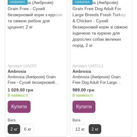
НОВИНКА
НОВИНКА
Артикул: U/ACF2
Артикул: U/ATCL2
Ambrosia
Ambrosia
Ambrosia (Амброзія) Grain
Ambrosia (Амброзія) Grain
Free - Сухий беззерновий
Free Dog Adult For Large
корм з куркою та свіжою
Breeds Fresh Turkey & Chicken
1 029.00 грн
989.00 грн
рибою для цуценят, 2 кг
- Сухий беззерновий корм зі
В наявності
В наявності
свіжою індичкою та куркою
для дорослих собак великих
Купити
Купити
порід, 2 кг
Вага
Вага
2 кг
6 кг
12 кг
2 кг