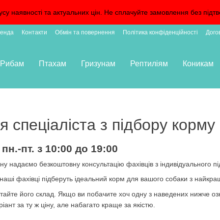
усу наявності та актуальних цін. Не сплачуйте замовлення без пі
енда
Контакти
Обмін та повернення
Політика конфіденційності
Дого
Рибам
Птахам
Гризунам
Рептиліям
Коникам
я спеціаліста з підбору корму
н.-пт. з 10:00 до 19:00
ину надаємо безкоштовну консультацію фахівців з індивідуального пі
наші фахівці підберуть ідеальний корм для вашого собаки з найкра
итайте його склад. Якщо ви побачите хоч одну з наведених нижче оз
ріант за ту ж ціну, але набагато краще за якістю.