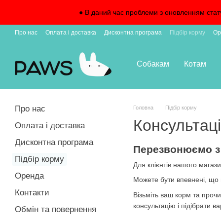
Перейти до основного контенту
● В даний час проблеми з оновленням стат
Про нас
Оплата і доставка
Дисконтна програма
Підбір корму
Ор
Підписка на доставку
Собакам
Котам
Про нас
Головна
Підбір корму
Консультаці
Оплата і доставка
Дисконтна програма
Перезвонюємо з п
Підбір корму
Для клієнтів нашого магаз
Оренда
Можете бути впевнені, що 
Контакти
Візьміть ваш корм та проч
консультацію і підібрати ва
Обмін та повернення