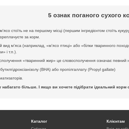
5 ознак поганого сухого к
в м'ясо стоїть не на першому місці (першим інгредієнтом стоїть куку
переплачуєте за корм.
й вид м'яса (наприклад, «м'ясо птиці» або «білки тваринного поход
» і т.п.).
осполучення «тваринний жир» це словосполучення означає певний н
бутилгідроксіанізолу (ВНА) або пропілгаллату (Propyl gallate)
матизаторів.
 набагато більше. І якщо ви хочете підібрати ідеальний корм
Каталог
Клієнтам
Собакам
Вхід до кабі