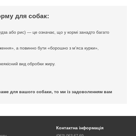
орму для собак:
рудза або рис) — це означає, що у кормі занадто багато
ження», а повинно бути «борошно з м'яса курки»,
еякісний вид обробки жиру.
 саме для вашого собаки, то ми із задоволенням вам
Контактна інформація
нету
(063) 063 67 69