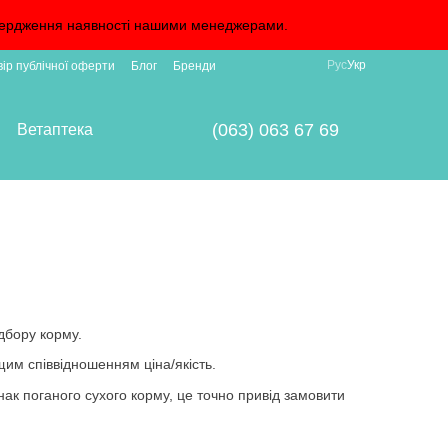
дтвердження наявності нашими менеджерами.
Рус
Укр
вір публічної оферти
Блог
Бренди
(063) 063 67 69
Ветаптека
дбору корму.
щим співвідношенням ціна/якість.
нак поганого сухого корму, це точно привід замовити