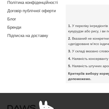
Політика конфіденційності
Договір публічної оферти
Блог
1.
У переліку інгредієнті
Бренди
кукурудзи або рису, і ви 
Підписка на доставку
2.
Вказаний не конкретни
«дегідроване м'ясо індички
3.
У складі вказано слов
4.
Наявність консерванту 
5.
Наявність штучних аро
Критеріїв вибору корму
допоможемо.