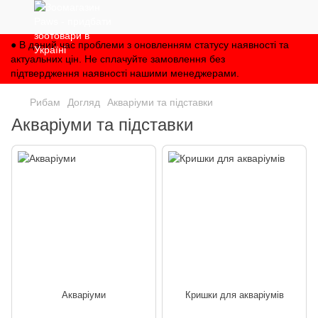
● В даний час проблеми з оновленням статусу наявності та
актуальних цін. Не сплачуйте замовлення без
підтвердження наявності нашими менеджерами.
Рибам
Догляд
Акваріуми та підставки
Акваріуми та підставки
Акваріуми
Кришки для акваріумів