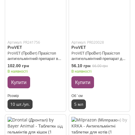
Артикул: PR241756
Артикул: PR020028
ProVET
ProVET
ProVET (ПроВет) Празістоп
ProVET (ПроВет) Празістоп
антигельмінтний препарат в
антигельмінтний препарат для
таблетках для котів і собак 10
котів і собак 5 мл
102.00 грн
56.10 грн
66.00 грн
шт./уп.
В наявності
В наявності
Купити
Купити
Розмір
Об`єм
10 шт./уп.
5 мл