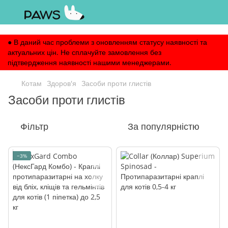
,
● В даний час проблеми з оновленням статусу наявності та
актуальних цін. Не сплачуйте замовлення без
підтвердження наявності нашими менеджерами.
Котам
Здоров'я
Засоби проти глистів
Засоби проти глистів
Фільтр
За популярністю
−3%