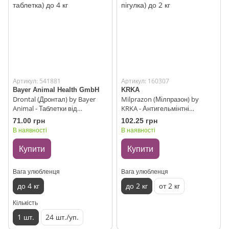
Артикул: 541881
Артикул: 160307
Bayer Animal Health GmbH
KRKA
Drontal (Дронтал) by Bayer
Milprazon (Мілпразон) by
Animal - Таблетки від
KRKA - Антигельмінтні
гельмінтів для кішок (1
таблетки для котів (1 пігулка)
71.00 грн
102.25 грн
таблетка) до 4 кг
до 2 кг
В наявності
В наявності
Купити
Купити
Вага улюбленця
Вага улюбленця
до 4 кг
до 2 кг
от 2 кг
Кількість
1 шт.
24 шт./уп.