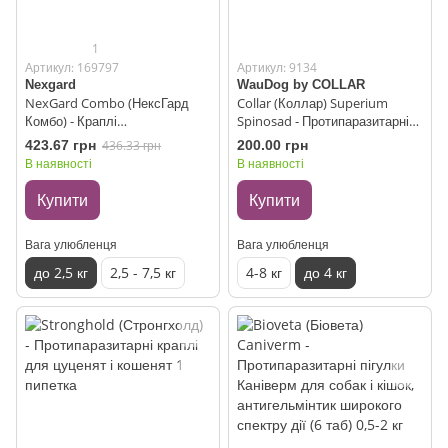
1
Артикул: 169797
Артикул: 9134
Nexgard
WauDog by COLLAR
NexGard Combo (НексГард
Collar (Коллар) Superium
Комбо) - Краплі
Spinosad - Протипаразитарні
протипаразитарні на холку від
краплі для котів 0,5-4 кг
423.67 грн
436.33 грн
200.00 грн
бліх, кліщів та гельмінтів для
В наявності
В наявності
котів (1 піпетка) до 2,5 кг
Купити
Купити
Вага улюбленця
Вага улюбленця
до 2,5 кг
2,5 - 7,5 кг
4-8 кг
до 4 кг