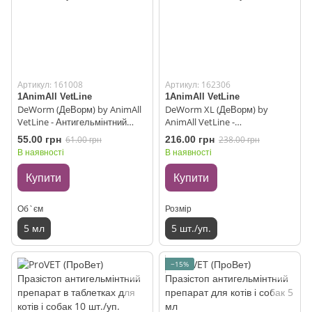
Артикул: 161008
Артикул: 162306
1AnimAll VetLine
1AnimAll VetLine
DeWorm (ДеВорм) by AnimAll
DeWorm XL (ДеВорм) by
VetLine - Антигельмінтний
AnimAll VetLine -
препарат ДеВорм для цуценят
Антигельмінтний препарат для
55.00 грн
61.00 грн
216.00 грн
238.00 грн
та кошенят (суспензія) 5 мл
собак великих порід (таблетки)
В наявності
В наявності
5 шт./уп.
Купити
Купити
Об`єм
Розмір
5 мл
5 шт./уп.
−15%