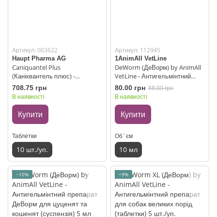
Артикул: 003622
Артикул: 112945
Haupt Pharma AG
1AnimAll VetLine
Caniquantel Plus
DeWorm (ДеВорм) by AnimAll
(Каніквантель плюс) -
VetLine - Антигельмінтний
Антигельмінтні таблетки для
препарат ДеВорм для собак і
708.75 грн
80.00 грн
88.00 грн
собак дрібних порід і кішок 10
кішок (суспензія) 10 мл
В наявності
В наявності
табл./10 кг
Купити
Купити
Таблетки
Об`єм
10 шт./уп.
10 мл
−10%
−9%