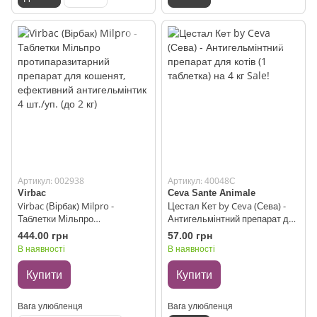
Артикул: 002938
Артикул: 40048С
Virbac
Ceva Sante Animale
Virbac (Вірбак) Milpro -
Цестал Кет by Ceva (Сева) -
Таблетки Мільпро
Антигельмінтний препарат для
протипаразитарний препарат
котів (1 таблетка) на 4 кг Sale!
444.00 грн
57.00 грн
для кошенят, ефективний
В наявності
В наявності
антигельмінтик 4 шт./уп. (до 2
кг)
Купити
Купити
Вага улюбленця
Вага улюбленця