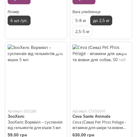
Розмір
Вага улюбленця
6 шт./уп.
5-8 кг
до 2,5 кг
2,5-5 кг
Артикул: 003288
Артикул: CEV50041
ЗооХелс
Ceva Sante Animale
ЗооХелс Вормікіл – суспензія
Ceva (Сева) Pet Phos Pelage -
від гельмінтів для кішок 5 мл
вітаміни для шкіри та вовни
для собак, 50 таб
59.00 грн
630.00 грн