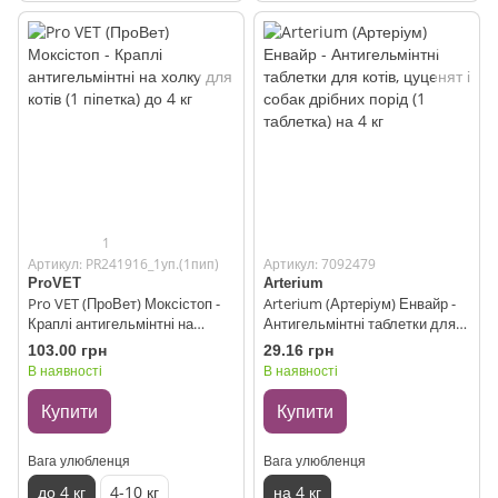
1
Артикул: PR241916_1уп.(1пип)
Артикул: 7092479
ProVET
Arterium
Pro VET (ПроВет) Моксістоп -
Arterium (Артеріум) Енвайр -
Краплі антигельмінтні на
Антигельмінтні таблетки для
холку для котів (1 піпетка) до 4
котів, цуценят і собак дрібних
103.00 грн
29.16 грн
кг
порід (1 таблетка) на 4 кг
В наявності
В наявності
Купити
Купити
Вага улюбленця
Вага улюбленця
до 4 кг
4-10 кг
на 4 кг