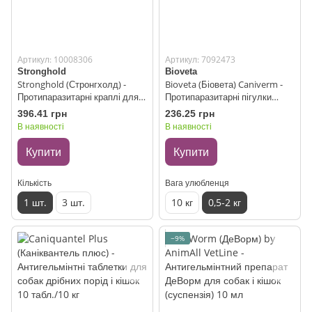
Артикул: 10008306
Артикул: 7092473
Stronghold
Bioveta
Stronghold (Стронгхолд) -
Bioveta (Біовета) Caniverm -
Протипаразитарні краплі для
Протипаразитарні пігулки
цуценят і кошенят 1 пипетка
Каніверм для собак і кішок,
396.41 грн
236.25 грн
антигельмінтик широкого
В наявності
В наявності
спектру дії (6 таб) 0,5-2 кг
Купити
Купити
Кількість
Вага улюбленця
1 шт.
3 шт.
10 кг
0,5-2 кг
−9%