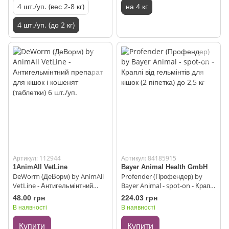
4 шт./уп. (вес 2-8 кг)
на 4 кг
4 шт./уп. (до 2 кг)
Артикул: 112944
Артикул: 84185915
1AnimAll VetLine
Bayer Animal Health GmbH
DeWorm (ДеВорм) by AnimAll
Profender (Профендер) by
VetLine - Антигельмінтний
Bayer Animal - spot-on - Краплі
препарат для кішок і кошенят
від гельмінтів для кішок (2
48.00 грн
224.03 грн
(таблетки) 6 шт./уп.
піпетка) до 2,5 кг
В наявності
В наявності
Купити
Купити