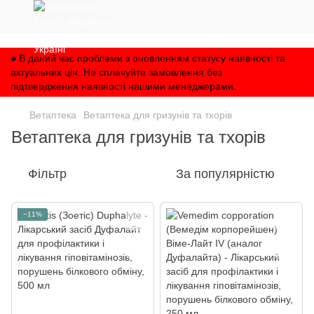
,
● В даний час проблеми з оновленням статусу наявності та
актуальних цін. Не сплачуйте замовлення без
підтвердження наявності нашими менеджерами.
Ветаптека
Ветаптека для гризунів та тхорів
Ветаптека для гризунів та тхорів
Фільтр
За популярністю
−11%