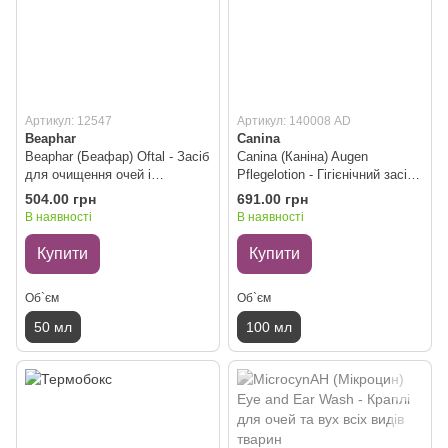
Артикул: 12547
Артикул: 140008 AD
Beaphar
Canina
Beaphar (Беафар) Oftal - Засіб
Canina (Каніна) Augen
для очищення очей і
Pflegelotion - Гігієнічний засіб
видалення слізних плям 50
лосьйон для собак і котів по
504.00 грн
691.00 грн
мл
догляду за очима 100 мл
В наявності
В наявності
Купити
Купити
Об`єм
Об`єм
50 мл
100 мл