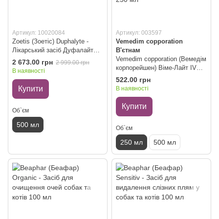
Артикул: 10020084
Артикул: 003597
Zoetis (Зоетіс) Duphalyte -
Vemedim copporation
Лікарський засіб Дуфалайт
В'єтнам
для профілактики і лікування
Vemedim copporation (Вемедім
2 673.00 грн
2 999.00 грн
гіповітамінозів, порушень
корпорейшен) Віме-Лайт IV
В наявності
білкового обміну, 500 мл
(аналог Дуфалайта) -
522.00 грн
Лікарський засіб для
Купити
В наявності
профілактики і лікування
гіповітамінозів, порушень
Купити
Об`єм
білкового обміну, 250 мл
500 мл
Об`єм
250 мл
500 мл