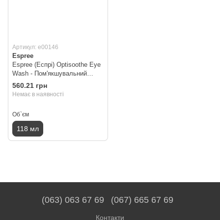
Артикул: e00146
Espree
Espree (Еспрі) Optisoothe Eye
Wash - Пом'якшувальний
миючий засіб і ополіскувач
560.21 грн
для очей з алое для собак і
Немає в наявності
кішок 118 мл
Об`єм
118 мл
(063) 063 67 69
(067) 665 67 69
Контакти