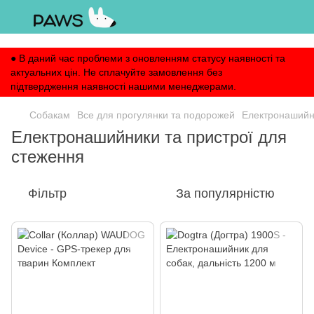
,
● В даний час проблеми з оновленням статусу наявності та
актуальних цін. Не сплачуйте замовлення без
підтвердження наявності нашими менеджерами.
Собакам
Все для прогулянки та подорожей
Електронашийни
Електронашийники та пристрої для
стеження
Фільтр
За популярністю