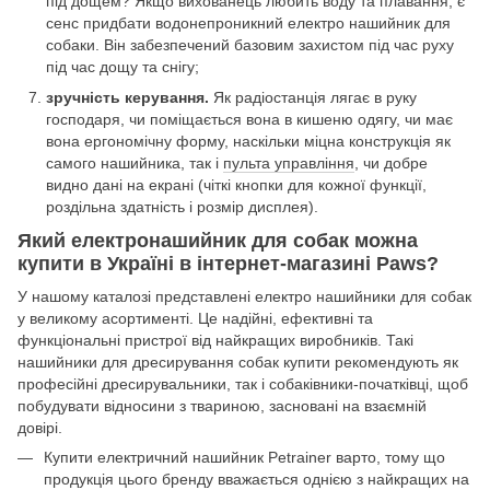
під дощем? Якщо вихованець любить воду та плавання, є
сенс придбати водонепроникний електро нашийник для
собаки. Він забезпечений базовим захистом під час руху
під час дощу та снігу;
зручність керування.
Як радіостанція лягає в руку
господаря, чи поміщається вона в кишеню одягу, чи має
вона ергономічну форму, наскільки міцна конструкція як
самого нашийника, так і
пульта управління
, чи добре
видно дані на екрані (чіткі кнопки для кожної функції,
роздільна здатність і розмір дисплея).
Який електронашийник для собак можна
купити в Україні в інтернет-магазині Paws?
У нашому каталозі представлені електро нашийники для собак
у великому асортименті. Це надійні, ефективні та
функціональні пристрої від найкращих виробників. Такі
нашийники для дресирування собак купити рекомендують як
професійні дресирувальники, так і собаківники-початківці, щоб
побудувати відносини з твариною, засновані на взаємній
довірі.
Купити електричний нашийник Petrainer варто, тому що
продукція цього бренду вважається однією з найкращих на