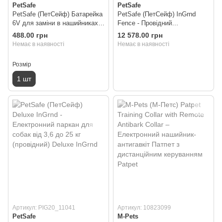
PetSafe
PetSafe
PetSafe (ПетСейф) Батарейка
PetSafe (ПетСейф) InGrnd
6V для заміни в нашийниках
Fence - Провідний
антигавкіт (1 шт) 1 шт
електронний паркан для собак
488.00 грн
12 578.00 грн
від 3,6 кг Іn-Ground Fence
Немає в наявності
Немає в наявності
Розмір
1 шт
Артикул: PIG20_11041
Артикул: 10823099
PetSafe
M-Pets