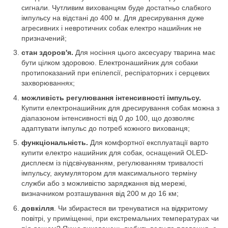
сигнали. Чутливим вихованцям буде достатньо слабкого
імпульсу на відстані до 400 м. Для дресирування дуже
агресивних і невротичних собак електро нашийник не
призначений;
стан здоров'я.
Для носіння цього аксесуару тварина має
бути цілком здоровою. Електронашийник для собаки
протипоказаний при епілепсії, респіраторних і серцевих
захворюваннях;
можливість регулювання інтенсивності імпульсу.
Купити електронашийник для дресирування собак можна з
діапазоном інтенсивності від 0 до 100, що дозволяє
адаптувати імпульс до потреб кожного вихованця;
функціональність.
Для комфортної експлуатації варто
купити електро нашийник для собак, оснащений OLED-
дисплеєм із підсвічуванням, регулюванням тривалості
імпульсу, акумулятором для максимального терміну
служби або з можливістю заряджання від мережі,
визначником розташування від 200 м до 16 км;
довкілля
. Чи збираєтеся ви тренуватися на відкритому
повітрі, у приміщенні, при екстремальних температурах чи