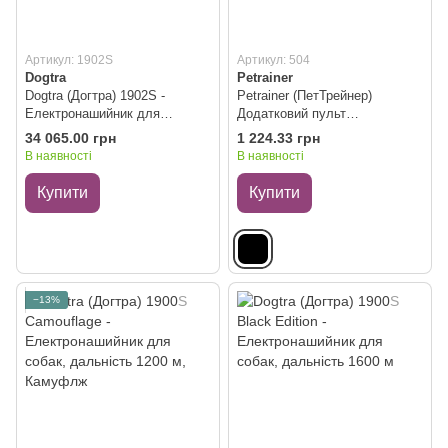
Артикул: 1902S
Артикул: 504
Dogtra
Petrainer
Dogtra (Догтра) 1902S -
Petrainer (ПетТрейнер)
Електронашийник для
Додатковий пульт
одночасної роботи з двома
дистанційного керування для
34 065.00 грн
1 224.33 грн
собаками на 1200 м
електронних нашийників
В наявності
В наявності
PET998DR і РЕТ998DB
PET998DR/РЕТ998DB Чорний
Купити
Купити
−13%