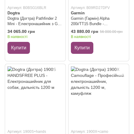
Артикул: B0BSG16BLR
Артикул: B09RD27DFV
Dogtra
Garmin
Dogtra (Догтра) Pathfinder 2
Garmin (Гармін) Alpha
Mini - Електронашийник з GPS
200i/TT15 Bundle -
для собак, з дальністю дії 6,4
Електроошийник-комунікотор
34 065.00 грн
43 880.00 грн
56 000.00 грн
км
з GPS-трекером для
В наявності
В наявності
дистанційного навчання та
відслідковування собак
Купити
Купити
Артикул: 1900S+hands
Артикул: 1900X+camo