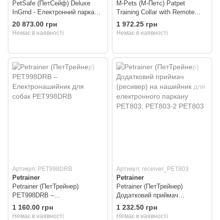
PetSafe (ПетСейф) Deluxe
M-Pets (М-Петс) Patpet
InGrnd - Електронний паркан
Training Collar with Remote
для собак від 3,6 до 25 кг
Antibark Collar – Електронний
20 873.00 грн
1 972.25 грн
(провідний) Deluxe InGrnd
нашийник-антигавкіт Патпет з
Немає в наявності
Немає в наявності
дистанційним керуванням
Patpet
Артикул: PET998DRB
Артикул: receiver_PET803
Petrainer
Petrainer
Petrainer (ПетТрейнер)
Petrainer (ПетТрейнер)
PET998DRB –
Додатковий приймач
Електронашийник для собак
(ресивер) на нашийник для
1 160.00 грн
1 232.50 грн
PET998DRB
електронного паркану
Немає в наявності
Немає в наявності