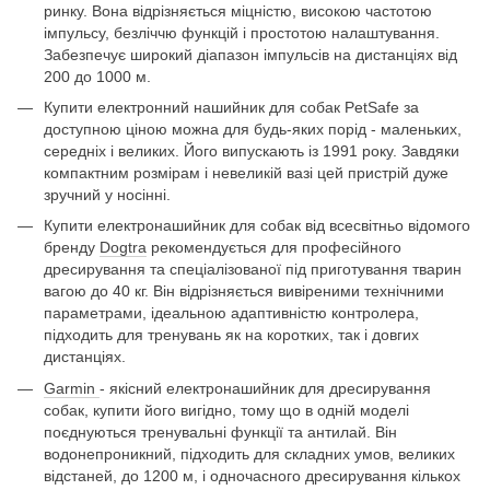
ринку. Вона відрізняється міцністю, високою частотою
імпульсу, безліччю функцій і простотою налаштування.
Забезпечує широкий діапазон імпульсів на дистанціях від
200 до 1000 м.
Купити електронний нашийник для собак PetSafe за
доступною ціною можна для будь-яких порід - маленьких,
середніх і великих. Його випускають із 1991 року. Завдяки
компактним розмірам і невеликій вазі цей пристрій дуже
зручний у носінні.
Купити електронашийник для собак від всесвітньо відомого
бренду
Dogtra
рекомендується для професійного
дресирування та спеціалізованої під приготування тварин
вагою до 40 кг. Він відрізняється вивіреними технічними
параметрами, ідеальною адаптивністю контролера,
підходить для тренувань як на коротких, так і довгих
дистанціях.
Garmin
- якісний електронашийник для дресирування
собак, купити його вигідно, тому що в одній моделі
поєднуються тренувальні функції та антилай. Він
водонепроникний, підходить для складних умов, великих
відстаней, до 1200 м, і одночасного дресирування кількох