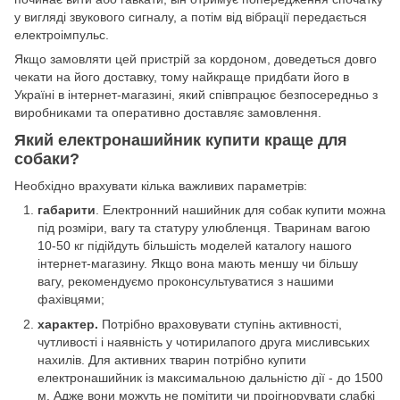
у вигляді звукового сигналу, а потім від вібрації передається
електроімпульс.
Якщо замовляти цей пристрій за кордоном, доведеться довго
чекати на його доставку, тому найкраще придбати його в
Україні в інтернет-магазині, який співпрацює безпосередньо з
виробниками та оперативно доставляє замовлення.
Який електронашийник купити краще для
собаки?
Необхідно врахувати кілька важливих параметрів:
габарити
. Електронний нашийник для собак купити можна
під розміри, вагу та статуру улюбленця. Тваринам вагою
10-50 кг підійдуть більшість моделей каталогу нашого
інтернет-магазину. Якщо вона мають меншу чи більшу
вагу, рекомендуємо проконсультуватися з нашими
фахівцями;
характер.
Потрібно враховувати ступінь активності,
чутливості і наявність у чотирилапого друга мисливських
нахилів. Для активних тварин потрібно купити
електронашийник із максимальною дальністю дії - до 1500
м. Адже вони можуть не помітити чи проігнорувати слабкі