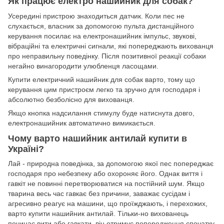
Як працює електро нашийник для собак?
Усередині пристрою знаходиться датчик. Коли пес не
слухається, власник за допомогою пульта дистанційного
керування посилає на електронашийник імпульс, звукові,
вібраційні та електричні сигнали, які попереджають вихованця
про неправильну поведінку. Після позитивної реакції собаки
негайно винагородити улюбленця ласощами.
Купити електричний нашийник для собак варто, тому що
керування цим пристроєм легко та зручно для господаря і
абсолютно безболісно для вихованця.
Якщо кнопка надсилання стимулу буде натиснута довго,
електронашийник автоматично вимикається.
Чому варто нашийник антилай купити в
Україні?
Лай - природна поведінка, за допомогою якої пес попереджає
господаря про небезпеку або охороняє його. Однак виття і
гавкіт не повинні перетворюватися на постійний шум. Якщо
тварина весь час гавкає без причини, заважає сусідам і
агресивно реагує на машини, що проїжджають, і перехожих,
варто купити нашийник антилай. Тільки-но вихованець
починає вити або гавкати, він отримує попередження спочатку