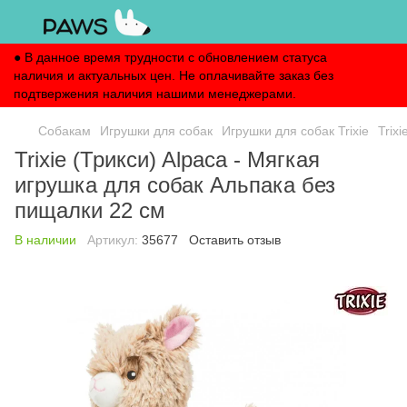
● В данное время трудности с обновлением статуса
наличия и актуальных цен. Не оплачивайте заказ без
подтвержения наличия нашими менеджерами.
Собакам
Игрушки для собак
Игрушки для собак Trixie
Trix
Trixie (Трикси) Alpaca - Мягкая
игрушка для собак Альпака без
пищалки 22 см
В наличии
Артикул:
35677
Оставить отзыв