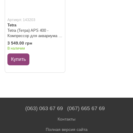
Артикул: 143203
Tetra
Tetra (Тетра) APS 400 -
Компрессор для аквариума с
двумя выходами (250-600 л)
3 549.00 грн
В наличии
Купить
(063) 063 67 69
(067) 665 67 69
Контакты
Полная версия сайта