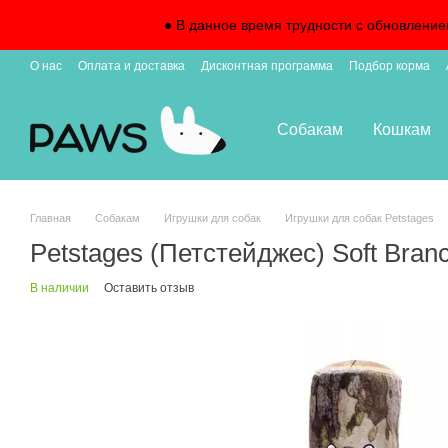
Перейти к основному контенту
● В данное время трудности с обновление
О нас
Оплата и доставка
Дисконтная программа
Подбор корма
Собакам
Кошкам
Главная
Собакам
Игрушки для собак
Игрушки для собак Petstages
Petstages (Петстейджес) Soft Bran
В наличии
Оставить отзыв