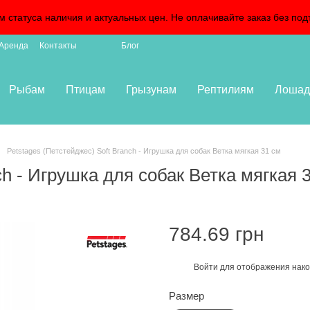
м статуса наличия и актуальных цен. Не оплачивайте заказ без 
Аренда
Контакты
Блог
Рыбам
Птицам
Грызунам
Рептилиям
Лошад
Petstages (Петстейджес) Soft Branch - Игрушка для собак Ветка мягкая 31 см
ch - Игрушка для собак Ветка мягкая 
784.69 грн
Войти
для отображения нако
%
Размер