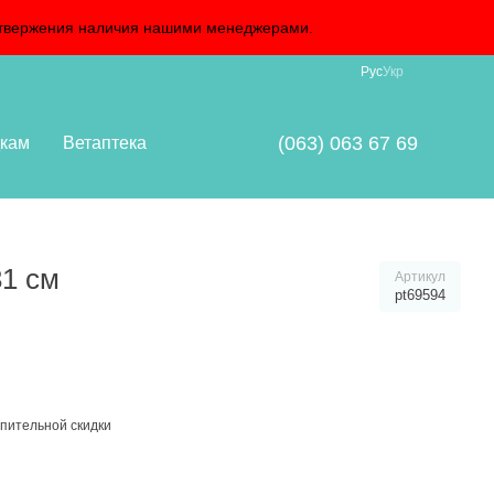
подтвержения наличия нашими менеджерами.
Рус
Укр
(063) 063 67 69
кам
Ветаптека
31 см
Артикул
pt69594
пительной скидки