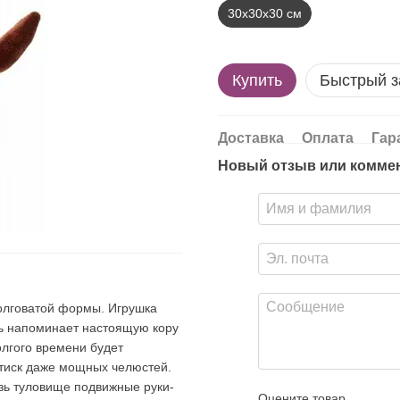
30х30х30 см
Купить
Быстрый з
Доставка
Оплата
Гар
Новый отзыв или комме
олговатой формы. Игрушка
нь напоминает настоящую кору
олгого времени будет
атиск даже мощных челюстей.
зь туловище подвижные руки-
Оцените товар