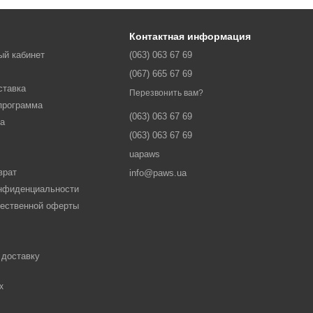
Контактная информация
ый кабинет
(063) 063 67 69
(067) 665 67 69
ставка
Перезвонить вам?
программа
(063) 063 67 69
ма
(063) 063 67 69
uapaws
врат
info@paws.ua
онфиденциальности
щественной оферты
 доставку
х