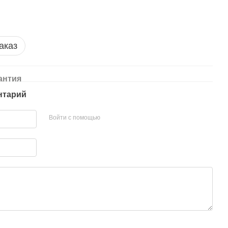
аказ
антия
нтарий
Войти с помощью