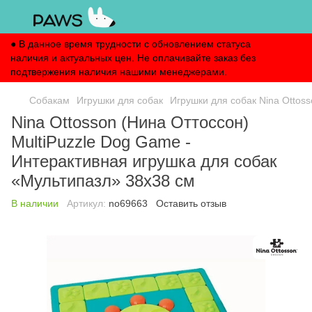
● В данное время трудности с обновлением статуса
наличия и актуальных цен. Не оплачивайте заказ без
подтвержения наличия нашими менеджерами.
Собакам
Игрушки для собак
Игрушки для собак Nina Ottoss
Nina Ottosson (Нина Оттоссон)
MultiPuzzle Dog Game -
Интерактивная игрушка для собак
«Мультипазл» 38х38 см
В наличии
Артикул:
no69663
Оставить отзыв