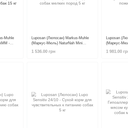
us-Muhle
Luposan (Люпосан) Markus-Muhle
Luposan (Лю
AMM -
(Маркус-Мюль) NaturNah Mini
(Маркус-Мюл
енка для
pellets - Сухой корм для собак
- Сухой кор
1 536.00 грн
1 981.00 гр
мелких пород 5 кг
кг