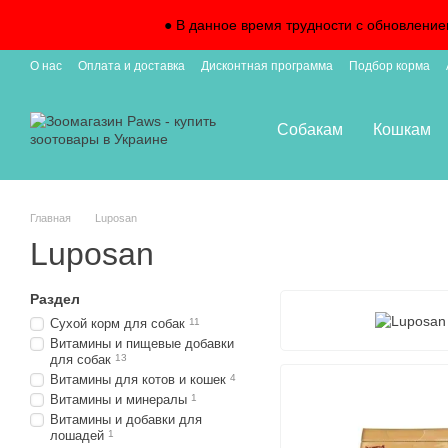
Перейти к основному контенту
● В данное время трудности с обновление
О нас
Оплата и доставка
Дисконтная программа
Подбор корма
Подписка на доставку
Собакам
Кошкам
Главная
Luposan
Luposan
Раздел
Сухой корм для собак
11
Витамины и пищевые добавки
для собак
13
Витамины для котов и кошек
4
Витамины и минералы
1
Витамины и добавки для
лошадей
1