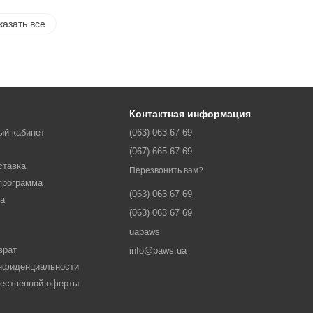
казать все
Контактная информация
ый кабинет
(063) 063 67 69
(067) 665 67 69
ставка
Перезвонить вам?
программа
(063) 063 67 69
ма
(063) 063 67 69
uapaws
врат
info@paws.ua
онфиденциальности
щественной оферты