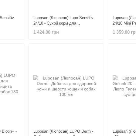
Sensitiv
Luposan (Люпосан) Lupo Sensitiv
Luposan (Люп
24/10 - Сухой корм для
24/10 Mini Pe
ию собак 5
чувствительных к питанию собак 5
Гипоаллерге
1 424.00 грн
1 359.00 гр
кг
мясом куриц
мелких поро
Biotin+ -
Luposan (Люпосан) LUPO Derm -
Luposan (Лю