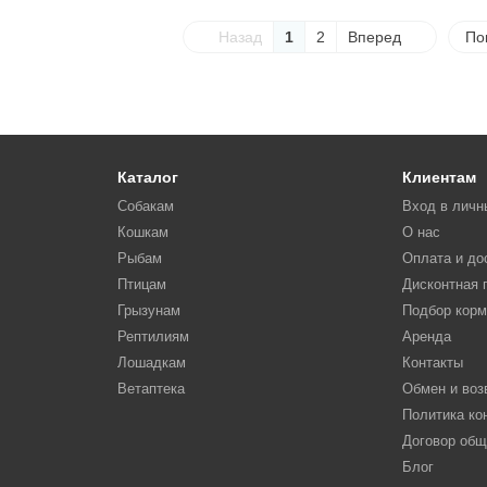
Назад
1
2
Вперед
По
Каталог
Клиентам
Собакам
Вход в личн
Кошкам
О нас
Рыбам
Оплата и до
Птицам
Дисконтная 
Грызунам
Подбор кор
Рептилиям
Аренда
Лошадкам
Контакты
Ветаптека
Обмен и воз
Политика к
Договор об
Блог