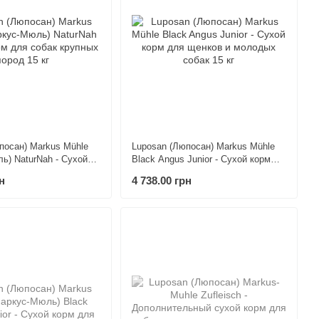
посан) Markus Mühle
Luposan (Люпосан) Markus Mühle
ь) NaturNah - Сухой
Black Angus Junior - Сухой корм
бак крупных пород 15
для щенков и молодых собак 15 кг
н
4 738.00 грн