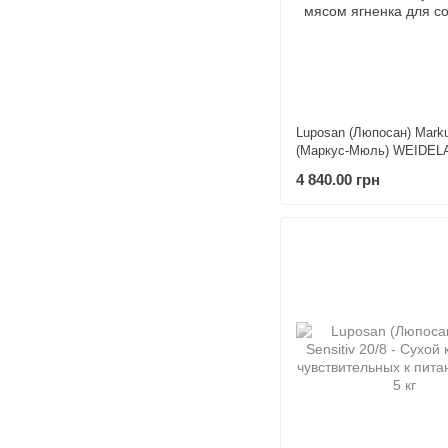
Luposan (Люпосан) Mark
(Маркус-Мюль) WEIDEL
Сухой корм с мясом ягн
4 840.00 грн
собак 15 кг