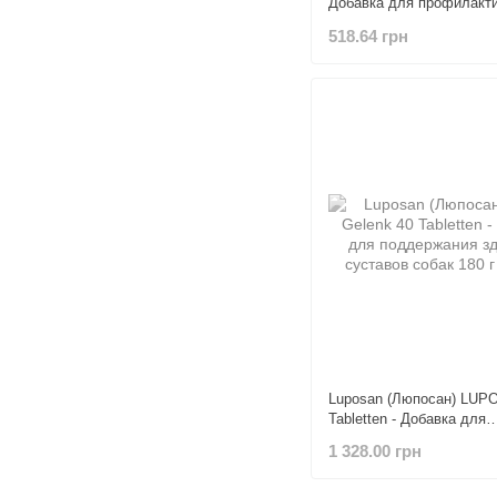
Добавка для профилакт
дефицита биотина для к
518.64 грн
собак 130 шт.
Luposan (Люпосан) LUPO
Tabletten - Добавка для
поддержания здоровья с
1 328.00 грн
собак 180 г (90 шт.)