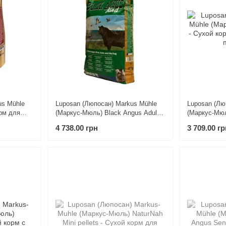
us Mühle
Luposan (Люпосан) Markus Mühle
Luposan (Лю
орм для
(Маркус-Мюль) Black Angus Adult -
(Маркус-Мюл
Сухой корм для собак 15 кг
корм для со
4 738.00 грн
3 709.00 гр
кг