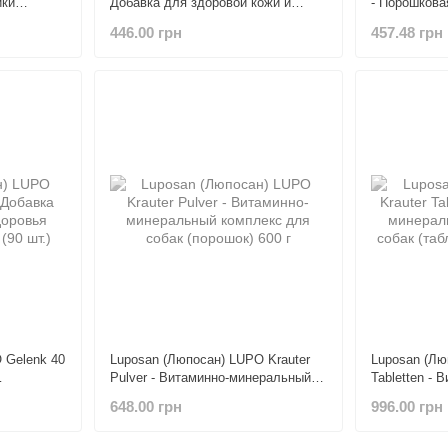
ики
Добавка для здоровой кожи и
- Порошкова
ошек и
шерсти кошек и собак 100 мл
20 для укре
446.00 грн
457.48 грн
собак 150 г
 Gelenk 40
Luposan (Люпосан) LUPO Krauter
Luposan (Лю
Pulver - Витаминно-минеральный
Tabletten -
уставов
комплекс для собак (порошок) 600
комплекс дл
648.00 грн
996.00 грн
г
г (200 шт.)