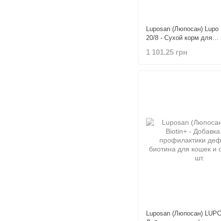
Luposan (Люпосан) Lupo 
20/8 - Сухой корм для
чувствительных к питан
1 101.25 грн
кг
Luposan (Люпосан) LUPO 