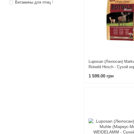
Витамины для птиц
1
Luposan (Люпосан) Mark
Rotwild Hirsch - Сухой к
собак 5 кг
1 599.00 грн