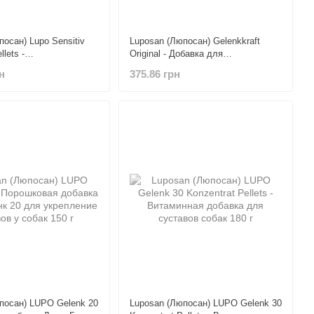
осан) Lupo Sensitiv
Luposan (Люпосан) Gelenkkraft
llets -
Original - Добавка для
нный сухой корм с
поддержания суставов собак 150 г
н
375.86 грн
ы для активных собак
д 5 кг
посан) LUPO Gelenk 20
Luposan (Люпосан) LUPO Gelenk 30