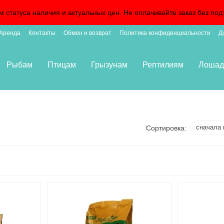
м статуса наличия и актуальных цен. Не оплачивайте заказ без 
Аренда
Контакты
Обмен и возврат
Политика конфиденциальности
Д
Рыбам
Птицам
Грызунам
Рептилиям
Лошад
сначала 
Сортировка: