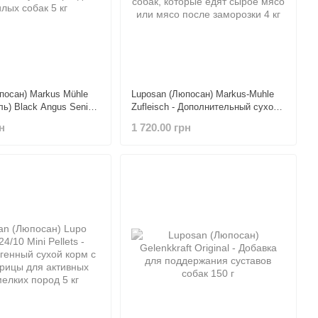
посан) Markus Mühle
Luposan (Люпосан) Markus-Muhle
ь) Black Angus Senior
Zufleisch - Дополнительный сухой
м для пожилых собак 5
корм для собак, которые едят
н
1 720.00 грн
сырое мясо или мясо после
заморозки 4 кг