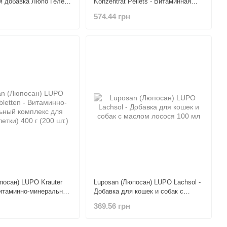
я добавка Люпо Геленк
Konzentrat Pellets - Витаминная
пление суставов у
добавка для суставов собак 180 г
574.44 грн
посан) LUPO Krauter
Luposan (Люпосан) LUPO Lachsol -
 Витаминно-минеральный
Добавка для кошек и собак с
я собак (таблетки) 400
маслом лосося 100 мл
369.56 грн