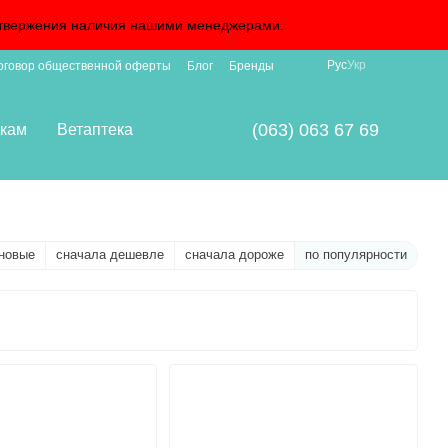
подтвержения наличия нашими менеджерами.
Рус
Укр
оговор общественной оферты
Блог
Бренды
(063) 063 67 69
кам
Ветаптека
новые
сначала дешевле
сначала дороже
по популярности