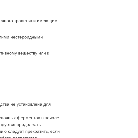
ечного тракта или имеющим
угими нестероидными
ктивному веществу или к
ства не установлена для
ченочных ферментов в начале
ендуется продолжать
ию следует прекратить, если
собаки появляются