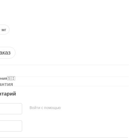
 мг
аказ
ния🇸🇮
антия
нтарий
Войти с помощью