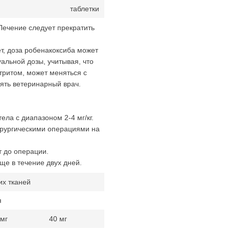
таблетки
Лечение следует прекратить
людается.
т, доза робенакоксиба может
альной дозы, учитывая, что
тритом, может меняться с
влять ветеринарный врач.
ела с диапазоном 2-4 мг/кг.
ирургическими операциями на
 30 минут до операции.
ще в течение двух дней.
их тканей
я
 мг
40 мг