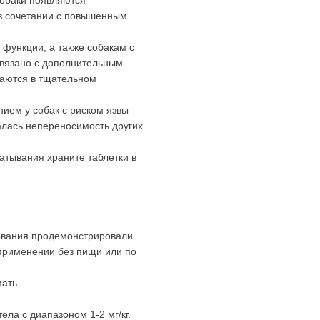
а в сочетании с повышенным
функции, а также собакам с
связано с дополнительным
даются в тщательном
ием у собак с риском язвы
алась непереносимость других
атывания храните таблетки в
дования продемонстрировали
применении без пищи или по
ать.
ела с диапазоном 1-2 мг/кг.