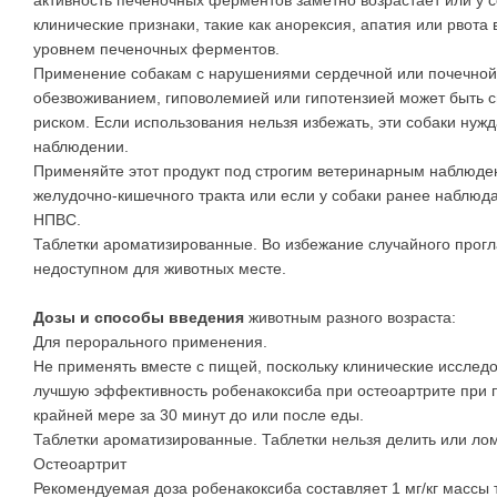
клинические признаки, такие как анорексия, апатия или рвот
уровнем печеночных ферментов.
Применение собакам с нарушениями сердечной или почечной 
обезвоживанием, гиповолемией или гипотензией может быть 
риском. Если использования нельзя избежать, эти собаки нуж
наблюдении.
Применяйте этот продукт под строгим ветеринарным наблюден
желудочно-кишечного тракта или если у собаки ранее наблюд
НПВС.
Таблетки ароматизированные. Во избежание случайного прогл
недоступном для животных месте.
Дозы и способы введения
животным разного возраста:
Для перорального применения.
Не применять вместе с пищей, поскольку клинические иссле
лучшую эффективность робенакоксиба при остеоартрите при 
крайней мере за 30 минут до или после еды.
Таблетки ароматизированные. Таблетки нельзя делить или лом
Остеоартрит
Рекомендуемая доза робенакоксиба составляет 1 мг/кг массы т