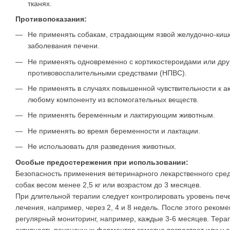
тканях.
Противопоказания:
Не применять собакам, страдающим язвой желудочно-киш
заболевания печени.
Не применять одновременно с кортикостероидами или др
противовоспалительными средствами (НПВС).
Не применять в случаях повышенной чувствительности к а
любому компоненту из вспомогательных веществ.
Не применять беременным и лактирующим животным.
Не применять во время беременности и лактации.
Не использовать для разведения животных.
Особые предостережения при использовании:
Безопасность применения ветеринарного лекарственного сред
собак весом менее 2,5 кг или возрастом до 3 месяцев.
При длительной терапии следует контролировать уровень пе
лечения, например, через 2, 4 и 8 недель. После этого реком
регулярный мониторинг, например, каждые 3-6 месяцев. Терап
активность печеночных ферментов заметно возрастает или у 