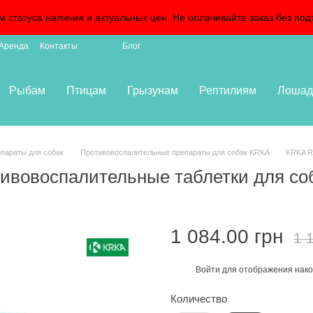
м статуса наличия и актуальных цен. Не оплачивайте заказ без 
Аренда
Контакты
Блог
Рыбам
Птицам
Грызунам
Рептилиям
Лошад
параты для собак
Противовоспалительные препараты для собак KRKA
KRKA Ro
ивовоспалительные таблетки для соба
1 084.00 грн
1 
Войти
для отображения нако
%
Количество