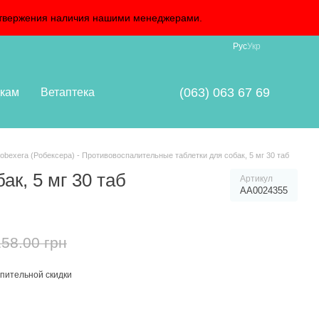
подтвержения наличия нашими менеджерами.
Рус
Укр
(063) 063 67 69
кам
Ветаптека
bexera (Робексера) - Противовоспалительные таблетки для собак, 5 мг 30 таб
к, 5 мг 30 таб
Артикул
АА0024355
158.00 грн
пительной скидки