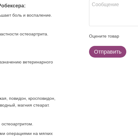
обексера:
шает боль и воспаление.
частности остеоартрита.
Оцените товар
Отправить
назначению ветеринарного
ая, повидон, кросповидон,
водный, магния стеарат.
м остеоартритом.
ими операциями на мягких