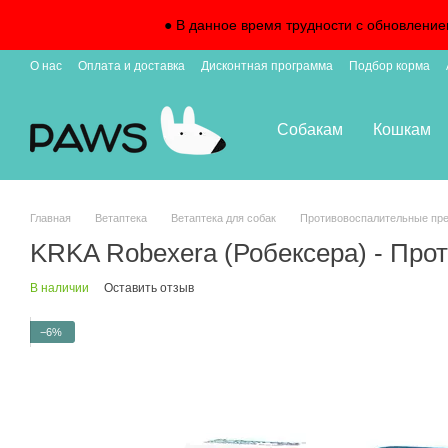
Перейти к основному контенту
● В данное время трудности с обновление
О нас
Оплата и доставка
Дисконтная программа
Подбор корма
Собакам
Кошкам
Главная
Ветаптека
Ветаптека для собак
Противовоспалительные пре
KRKA Robexera (Робексера) - Прот
В наличии
Оставить отзыв
−6%