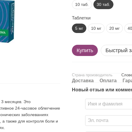
10 таб.
30 таб.
Таблетки
5 мг
10 мг
20 мг
40
Купить
Быстрый з
Страна производитель
Слове
Доставка
Оплата
Гар
Новый отзыв или комме
 3 месяцев. Это
тивное 24-часовое облегчение
ронических заболеваниях
, а также для контроля боли и
ях.