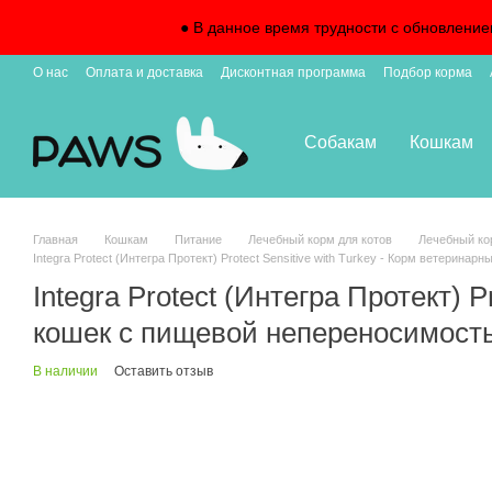
Перейти к основному контенту
● В данное время трудности с обновление
О нас
Оплата и доставка
Дисконтная программа
Подбор корма
Собакам
Кошкам
Главная
Кошкам
Питание
Лечебный корм для котов
Лечебный кор
Integra Protect (Интегра Протект) Protect Sensitive with Turkey - Корм ветерин
Integra Protect (Интегра Протект) 
кошек с пищевой непереносимость
В наличии
Оставить отзыв