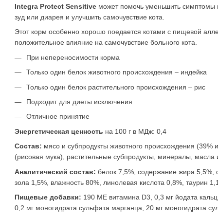
Integra Protect Sensitive
может помочь уменьшить симптомы п
зуд или диарея и улучшить самочувствие кота.
Этот корм особенно хорошо поедается котами с пищевой алле
положительное влияние на самочувствие больного кота.
При непереносимости корма
Только один белок животного происхождения – индейка
Только один белок растительного происхождения – рис
Подходит для диеты исключения
Отличное принятие
Энергетическая ценность
на 100 г в МДж: 0,4
Состав:
мясо и субпродукты животного происхождения (39% и
(рисовая мука), растительные субпродукты, минералы, масла 
Аналитический состав:
белок 7,5%, содержание жира 5,5%, 
зола 1,5%, влажность 80%, линолевая кислота 0,8%, таурин 1,1 
Пищевые добавки:
190 МЕ витамина D3, 0,3 мг йодата кальц
0,2 мг моногидрата сульфата марганца, 20 мг моногидрата су