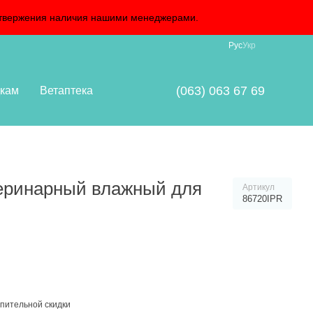
подтвержения наличия нашими менеджерами.
Рус
Укр
(063) 063 67 69
кам
Ветаптека
ветеринарный влажный для
Артикул
86720IPR
пительной скидки