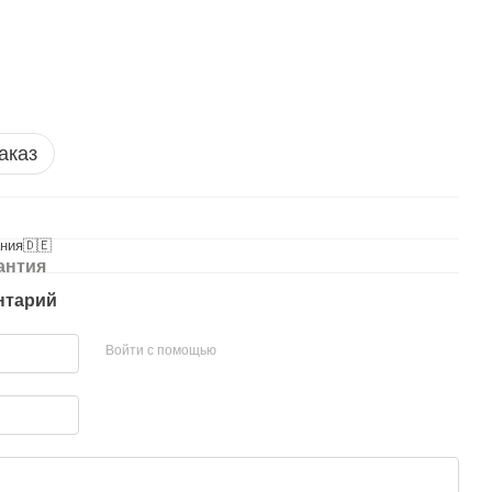
аказ
ния🇩🇪
антия
нтарий
Войти с помощью