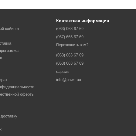
Контактная информация
ый кабинет
(063) 063 67 69
(067) 665 67 69
ставка
Перезвонить вам?
программа
(063) 063 67 69
ма
(063) 063 67 69
uapaws
врат
info@paws.ua
онфиденциальности
щественной оферты
 доставку
х