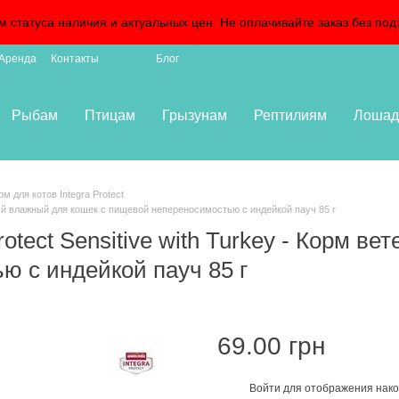
м статуса наличия и актуальных цен. Не оплачивайте заказ без 
Аренда
Контакты
Блог
Рыбам
Птицам
Грызунам
Рептилиям
Лошад
м для котов Integra Protect
арный влажный для кошек с пищевой непереносимостью с индейкой пауч 85 г
Protect Sensitive with Turkey - Корм 
ю с индейкой пауч 85 г
69.00 грн
Войти
для отображения нако
%