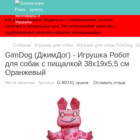
● В данное время трудности с обновлением статуса
наличия и актуальных цен. Не оплачивайте заказ без
подтвержения наличия нашими менеджерами.
Собакам
Игрушки для собак
Игрушки для собак GimDog
G
GimDog (ДжимДог) - Игрушка Робот
для собак с пищалкой 38х19х5,5 см
Оранжевый
Нет в наличии
Артикул:
G-80741 оранж.
Оставить отзыв