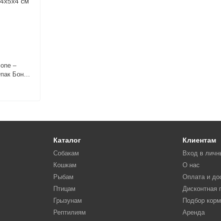
Bone –
пак Боне
омств для
евый
Каталог
Клиентам
Собакам
Вход в личн
Кошкам
О нас
Рыбам
Оплата и до
Птицам
Дисконтная 
Грызунам
Подбор кор
Рептилиям
Аренда