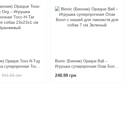
ик) Opaque Toss-N-Tug
Bionic (Бионик) Opaque Ball –
ка суперпрочная Тосс-
Игрушка суперпрочная Опак Болл
о для собак 23х23х1
с нишей для лакомств для собак 7
248.99 грн
341.91 грн
ый
см Зеленый