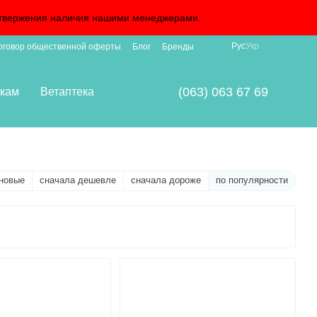
подтвержения наличия нашими менеджерами.
Рус
Укр
оговор общественной оферты
Блог
Бренды
(063) 063 67 69
кам
Ветаптека
новые
сначала дешевле
сначала дороже
по популярности