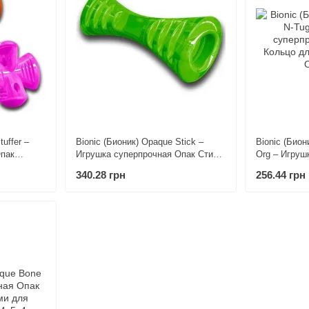
uffer –
Bionic (Бионик) Opaque Stick –
Bionic (Бион
Опак
Игрушка суперпрочная Опак Стик
Org – Игруш
лакомств
Гантель с нишами для лакомств
Н-Таг Кольц
340.28 грн
256.44 грн
 см
для собак 19х5х4,3 см Зеленый
см Оранжев