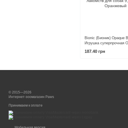
Bionic (Бионик) Opaque 
Игрушка суперпрочная О
Кость с нишами для лак
187.40 грн
собак 9,4х5х4 см Оранж
© 2015—2026
Интернет-зоомагазин Paws
Принимаем к оплате
Мобильная версия