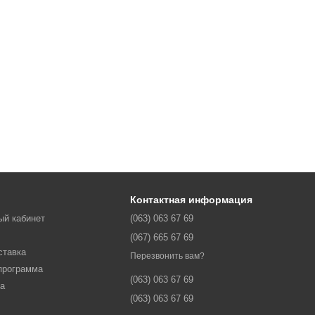
Контактная информация
ый кабинет
(063) 063 67 69
(067) 665 67 69
ставка
Перезвонить вам?
программа
(063) 063 67 69
ма
(063) 063 67 69