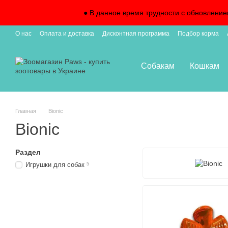
Перейти к основному контенту
● В данное время трудности с обновление
О нас
Оплата и доставка
Дисконтная программа
Подбор корма
Подписка на доставку
Собакам
Кошкам
Главная
Bionic
Bionic
Раздел
Игрушки для собак
5