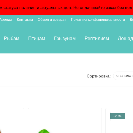
м статуса наличия и актуальных цен. Не оплачивайте заказ без 
Аренда
Контакты
Обмен и возврат
Политика конфиденциальности
Д
Рыбам
Птицам
Грызунам
Рептилиям
Лошад
сначала 
Сортировка:
−25%