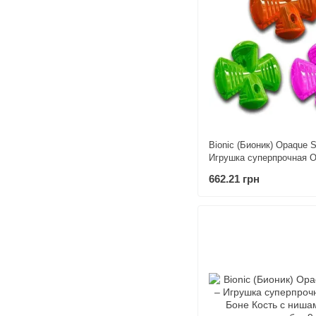
Bionic (Бионик) Opaque St
Игрушка суперпрочная 
Стаффер с нишами для 
662.21 грн
для собак 12,5х12,5х6,8
Зеленый