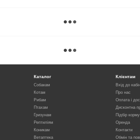
Каталог
Клієнтам
Собакам
Вхід до кабі
Котам
Про нас
Рибам
Оплата і до
Птахам
Дисконтна п
Гризунам
Підбір корму
Рептиліям
Оренда
Коникам
Контакти
Ветаптека
Обмін та по