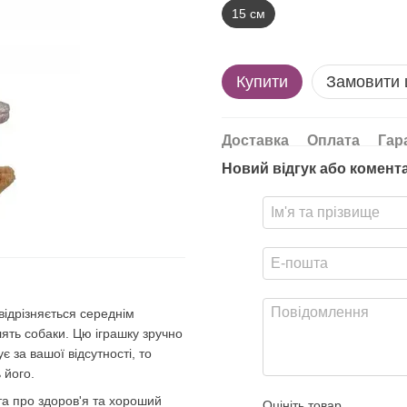
15 см
Купити
Замовити
Доставка
Оплата
Гар
Новий відгук або комент
 відрізняється середнім
ять собаки. Цю іграшку зручно
є за вашої відсутності, то
 його.
та про здоров'я та хороший
Оцініть товар