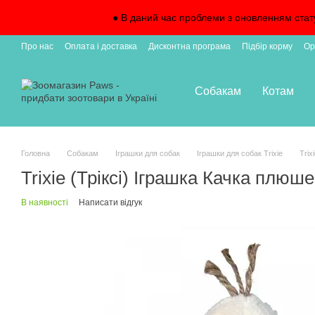
Перейти до основного контенту
● В даний час проблеми з оновленням стат
Про нас
Оплата і доставка
Дисконтна програма
Підбір корму
Ор
Підписка на доставку
Собакам
Котам
Головна
Собакам
Іграшки для собак
Іграшки для собак Trixie
Trix
Trixie (Тріксі) Іграшка Качка плюш
В наявності
Написати відгук