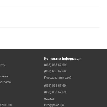
Контактна інформація
нету
(063) 063 67 69
(067) 665 67 69
ставка
Передзвонити вам?
рограма
(063) 063 67 69
(063) 063 67 69
uapaws
вернення
info@paws.ua