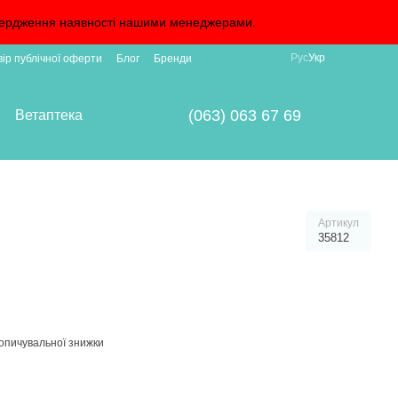
дтвердження наявності нашими менеджерами.
Рус
Укр
вір публічної оферти
Блог
Бренди
(063) 063 67 69
Ветаптека
Артикул
35812
опичувальної знижки