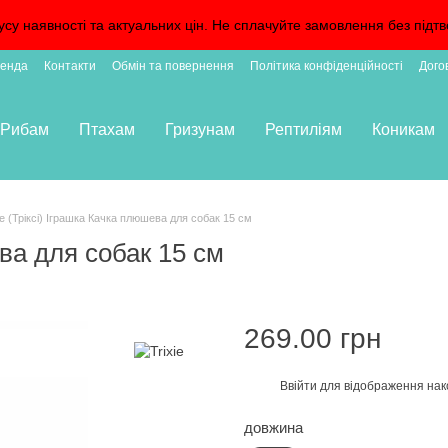
усу наявності та актуальних цін. Не сплачуйте замовлення без пі
енда
Контакти
Обмін та повернення
Політика конфіденційності
Дого
Рибам
Птахам
Гризунам
Рептиліям
Коникам
ie (Тріксі) Іграшка Качка плюшева для собак 15 см
ева для собак 15 см
269.00 грн
Ввійти
для відображення нак
%
довжина