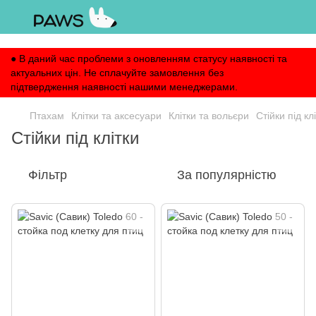
,
● В даний час проблеми з оновленням статусу наявності та
актуальних цін. Не сплачуйте замовлення без
підтвердження наявності нашими менеджерами.
Птахам
Клітки та аксесуари
Клітки та вольєри
Стійки під кл
Стійки під клітки
Фільтр
За популярністю