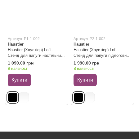
Артикул: P1-1-002
Артикул: P2-1-002
Haustier
Haustier
Haustier (Хаустієр) Loft -
Haustier (Хаустієр) Loft -
Стенд для папуги настільний,
Стенд для папуги підлоговий,
чорний
чорний
1 090.00 грн
1 990.00 грн
В наявності
В наявності
Купити
Купити