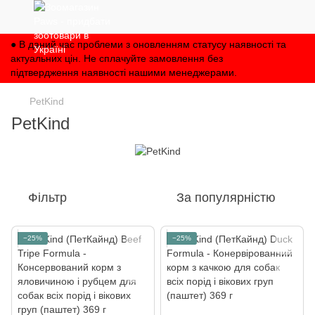
● В даний час проблеми з оновленням статусу наявності та
актуальних цін. Не сплачуйте замовлення без
підтвердження наявності нашими менеджерами.
PetKind
PetKind
Фільтр
За популярністю
−25%
−25%