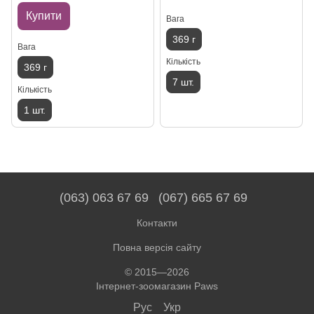
Купити
Вага
369 г
Вага
Кількість
369 г
7 шт.
Кількість
1 шт.
(063) 063 67 69
(067) 665 67 69
Контакти
Повна версія сайту
© 2015—2026
Інтернет-зоомагазин Paws
Рус
Укр