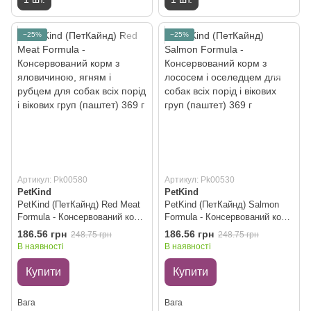
−25%
−25%
Артикул: Pk00580
Артикул: Pk00530
PetKind
PetKind
PetKind (ПетКайнд) Red Meat
PetKind (ПетКайнд) Salmon
Formula - Консервований корм
Formula - Консервований корм
з яловичиною, ягням і рубцем
з лососем і оселедцем для
186.56 грн
186.56 грн
248.75 грн
248.75 грн
для собак всіх порід і вікових
собак всіх порід і вікових груп
В наявності
В наявності
груп (паштет) 369 г
(паштет) 369 г
Купити
Купити
Вага
Вага