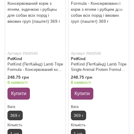
Артикул: Pk00540
Артикул: Pk00590
PetKind
PetKind
PetKind (ПетКайнд) Lamb Tripe
PetKind (ПетКайнд) Lamb Tripe
Formula - Консервований корм
Single Animal Protein Formula -
з ягням, індичкою і рубцем
Консервований корм з ягням і
248.75 грн
248.75 грн
для собак всіх порід і вікових
рубцем для собак всіх порід і
В наявності
В наявності
груп (паштет) 369 г
вікових груп (паштет) 369 г
Купити
Купити
Вага
Вага
369 г
369 г
Кількість
Кількість
1 шт.
1 шт.