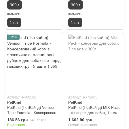
369 г
369 г
Кількість
Кількість
1 шт.
1 шт.
−25%
Артикул: Pk00560
Артикул: Pk72805
PetKind
PetKind
PetKind (ПетКайнд) Venison
PetKind (ПетКайнд) MIX Pack
Tripe Formula - Консервований
- консерви для собак, 7 смаків
корм з яловичиною, олениною
х 369г
186.56 грн
1 602.90 грн
248.75 грн
і рубцем для собак всіх порід
В наявності
Немає в наявності
і вікових груп (паштет) 369 г