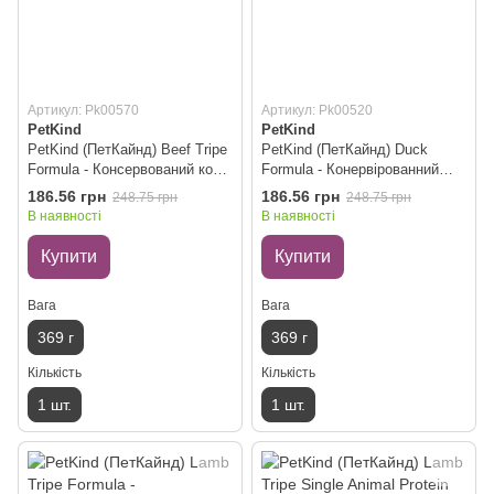
Артикул: Pk00570
Артикул: Pk00520
PetKind
PetKind
PetKind (ПетКайнд) Beef Tripe
PetKind (ПетКайнд) Duck
Formula - Консервований корм
Formula - Конервірованний
з яловичиною і рубцем для
корм з качкою для собак всіх
186.56 грн
186.56 грн
248.75 грн
248.75 грн
собак всіх порід і вікових груп
порід і вікових груп (паштет)
В наявності
В наявності
(паштет) 369 г
369 г
Купити
Купити
Вага
Вага
369 г
369 г
Кількість
Кількість
1 шт.
1 шт.