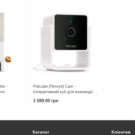
ite -
Petcube (Петкуб) Сam -
для
Інтерактивний куб для взаємодії з
домашніми улюбленцями
1 599.00 грн
Каталог
Клієнтам