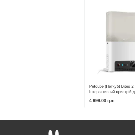
Petcube (Петкуб) Bites 2 l
Інтерактивний пристрій 
спілкування з домашнім
4 999.00 грн
улюбленцем