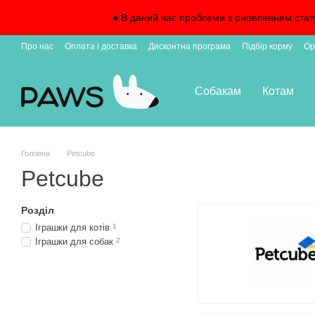
Перейти до основного контенту
● В даний час проблеми з оновленням стат
Про нас
Оплата і доставка
Дисконтна програма
Підбір корму
Ор
Підписка на доставку
Собакам
Котам
Головна
Petcube
Petcube
Розділ
Іграшки для котів
1
Іграшки для собак
2