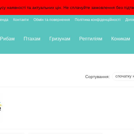
усу наявності та актуальних цін. Не сплачуйте замовлення без пі
енда
Контакти
Обмін та повернення
Політика конфіденційності
Дого
Рибам
Птахам
Гризунам
Рептиліям
Коникам
спочатку 
Сортування: