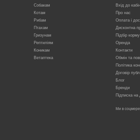
Собакам
Вхід до кабі
Котам
Про нас
Рибам
Оплата і до
Птахам
Дисконтна п
Гризунам
Підбір корму
Рептиліям
Оренда
Коникам
Контакти
Ветаптека
Обмін та по
Політика кон
Договір публ
Блог
Бренди
Підписка на
Ми в соцмер