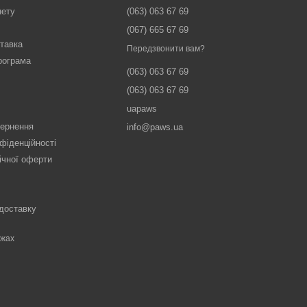
нету
(063) 063 67 69
(067) 665 67 69
ставка
Передзвонити вам?
рограма
(063) 063 67 69
(063) 063 67 69
uapaws
вернення
info@paws.ua
фіденційності
ічної оферти
 доставку
ежах