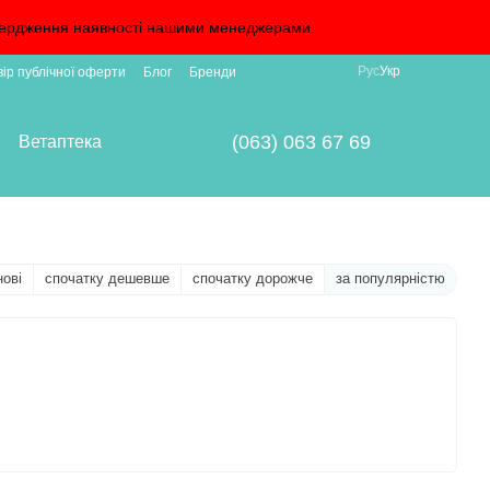
дтвердження наявності нашими менеджерами.
Рус
Укр
вір публічної оферти
Блог
Бренди
(063) 063 67 69
Ветаптека
нові
спочатку дешевше
спочатку дорожче
за популярністю