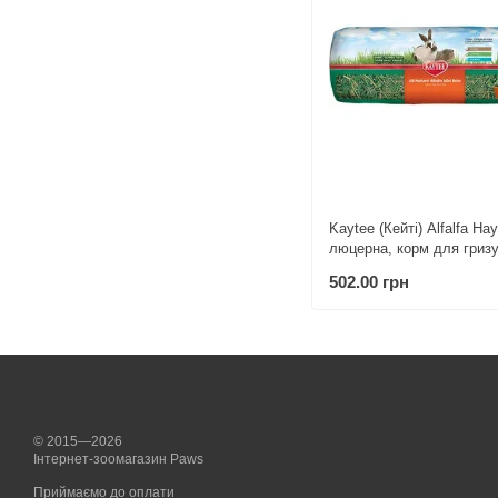
Kaytee (Кейті) Alfalfa Hay
люцерна, корм для гризу
року, вагітних та годуюч
502.00 грн
680 г
© 2015—2026
Інтернет-зоомагазин Paws
Приймаємо до оплати