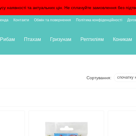
усу наявності та актуальних цін. Не сплачуйте замовлення без пі
енда
Контакти
Обмін та повернення
Політика конфіденційності
Дого
Рибам
Птахам
Гризунам
Рептиліям
Коникам
спочатку 
Сортування: