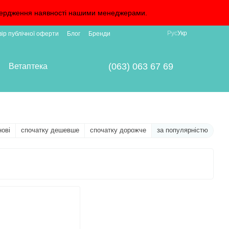
дтвердження наявності нашими менеджерами.
Рус
Укр
вір публічної оферти
Блог
Бренди
(063) 063 67 69
Ветаптека
нові
спочатку дешевше
спочатку дорожче
за популярністю