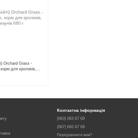
і) Orchard Grass -
 корм для кроликів,
 г
Контактна інформація
нету
(063) 063 67 69
(067) 665 67 69
ставка
Передзвонити вам?