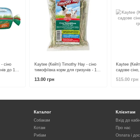
 - сіно
Kaytee (Кейті) Timothy Hay - сіно
Kaytee (Кейт
нів до 1
тимофіївка корм для гризунів - 15
садове сіно,
их кроликів
гр
гризунів 680
13.00 грн
515.00 грн
Каталог
Клієнтам
Собакам
Вхід до кабі
Котам
Про нас
Рибам
Оплата і до