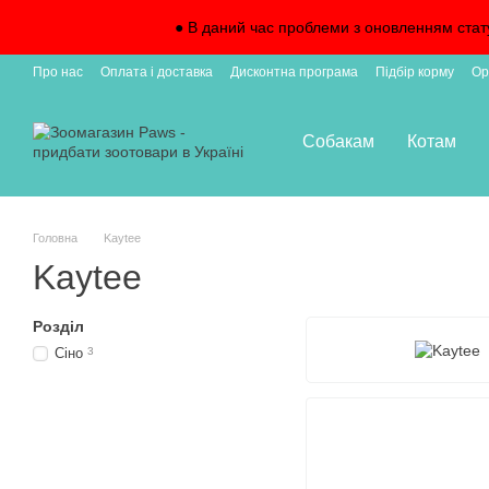
Перейти до основного контенту
● В даний час проблеми з оновленням стат
Про нас
Оплата і доставка
Дисконтна програма
Підбір корму
Ор
Підписка на доставку
Собакам
Котам
Головна
Kaytee
Kaytee
Розділ
Сіно
3