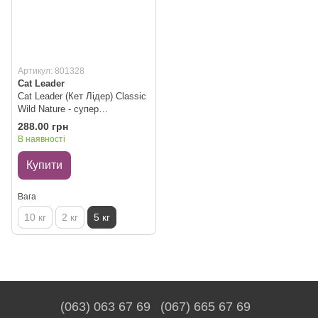
Артикул: 801328
Cat Leader
Cat Leader (Кет Лідер) Classic
Wild Nature - супер
поглинаючий наповнювач у
288.00 грн
котячий туалет з ароматом
В наявності
дикої природи - 5 кг
Купити
Вага
10 кг
2 кг
5 кг
(063) 063 67 69
(067) 665 67 69