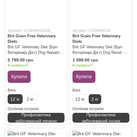
Артикул: 170946/528158
Артикул: 170949/8196
Brit Grain Free Veterinary
Brit Grain Free Veterinary
Diets
Diets
Brit GF Veterinary Diet (Бріт
Brit GF Veterinary Diet (Бріт
Ветерінарі Дієт) Dog Hepatic -
Ветерінарі Дієт) Dog Renal -
Беззернова дієта при хворобі
Беззернова дієта при нирковій
5 799.00 грн
1 099.00 грн
печінки з яйцем, горохом,
недостатності з яйцем,
В наявності
В наявності
бататом і гречкою для собак,
горохом і гречкою для собак,
12 кг
2 кг
Купити
Купити
Вага
Вага
12 кг
2 кг
12 кг
2 кг
Особливі потреби
Особливі потреби
Профилактика
Профилактика
заболеваний печени
заболеваний почек