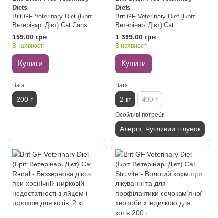
Diets
Diets
Brit GF Veterinary Diet (Бріт
Brit GF Veterinary Diet (Бріт
Ветерінарі Дієт) Cat Cans
Ветерінарі Дієт) Cat
Gastrointestinal - Беззерновий
Gastrointestinal - Беззернова
159.00 грн
1 399.00 грн
вологий корм з лососем та
дієта при гострому і
В наявності
В наявності
горохом для котів при
хронічному гастроентериті з
захворюваннях шлунково-
оселедцем і горохом для
Купити
Купити
кишкового тракту 200 г
котів, 2 кг
Вага
Вага
200 г
2 кг
400 г
Особливі потреби
Алергії, Чутливий шлунок