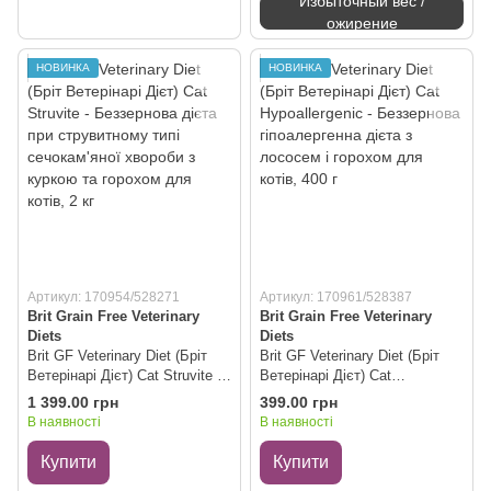
Избыточный вес /
ожирение
НОВИНКА
НОВИНКА
Артикул: 170954/528271
Артикул: 170961/528387
Brit Grain Free Veterinary
Brit Grain Free Veterinary
Diets
Diets
Brit GF Veterinary Diet (Бріт
Brit GF Veterinary Diet (Бріт
Ветерінарі Дієт) Cat Struvite -
Ветерінарі Дієт) Cat
Беззернова дієта при
Hypoallergenic - Беззернова
1 399.00 грн
399.00 грн
струвитному типі сечокам'яної
гіпоалергенна дієта з лососем
В наявності
В наявності
хвороби з куркою та горохом
і горохом для котів, 400 г
для котів, 2 кг
Купити
Купити