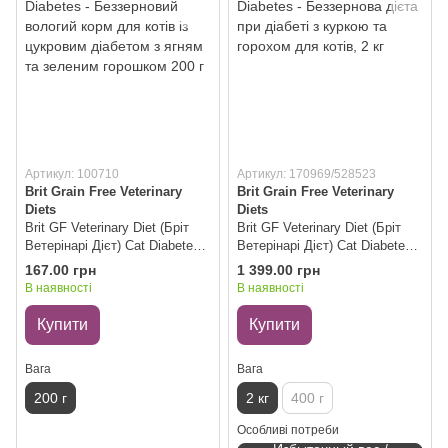
Артикул: 100710
Артикул: 170969/528523
Brit Grain Free Veterinary
Brit Grain Free Veterinary
Diets
Diets
Brit GF Veterinary Diet (Бріт
Brit GF Veterinary Diet (Бріт
Ветерінарі Дієт) Cat Diabetes -
Ветерінарі Дієт) Cat Diabetes -
Беззерновий вологий корм
Беззернова дієта при діабеті з
167.00 грн
1 399.00 грн
для котів із цукровим
куркою та горохом для котів,
В наявності
В наявності
діабетом з ягням та зеленим
2 кг
горошком 200 г
Купити
Купити
Вага
Вага
200 г
2 кг
400 г
Особливі потреби