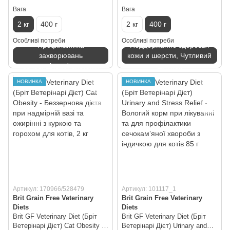
Вага
Вага
2 кг
400 г
2 кг
400 г
Особливі потреби
Особливі потреби
Профілактика
Поддержание здоровья
захворювань
кожи и шерсти, Чутливий
сечовидільної системи
шлунок
НОВИНКА
НОВИНКА
Артикул: 170966/528479
Артикул: 101117_1
Brit Grain Free Veterinary
Brit Grain Free Veterinary
Diets
Diets
Brit GF Veterinary Diet (Бріт
Brit GF Veterinary Diet (Бріт
Ветерінарі Дієт) Cat Obesity -
Ветерінарі Дієт) Urinary and