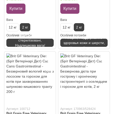
індичкою і горохом для собак,
та горохом для собак, 2 кг
2 кг
Купити
Купити
Вага
Вага
12 кг
2 кг
12 кг
2 кг
Кастровані і
Особливі потреби
Особливі потреби
Алергії, Поддержание
стерилізовані,
здоровья кожи и шерсти,
Надлишкова вага/
Чутливий шлунок
ожиріння
Артикул: 100712
Артикул: 170963/528424
Brit Grain Free Veterinary
Brit Grain Free Veterinary