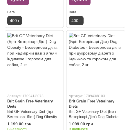
Вага
Вага
400 г
400 г
Артикул: 170941/8073
Артикул: 170943/8103
Brit Grain Free Veterinary
Brit Grain Free Veterinary
Diets
Diets
Brit GF Veterinary Diet (Бріт
Brit GF Veterinary Diet (Бріт
Ветерінарі Дієт) Dog Obesity -
Ветерінарі Дієт) Dog Diabetes -
Беззернова дієта при
Беззернова дієта при
1 199.00 грн
1 099.00 грн
надмірній вазі з ягням,
цукровому діабеті з індичкою
В наявності
В наявності