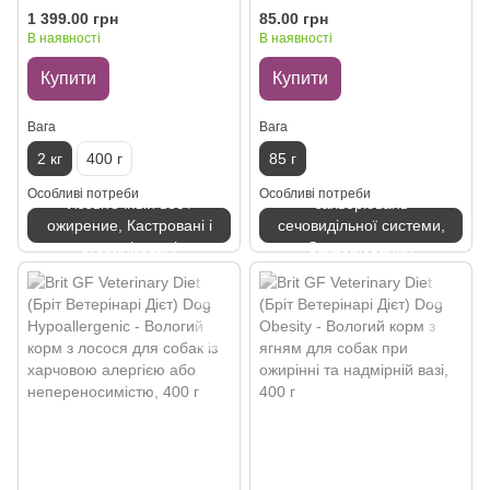
Беззернова дієта при
Stress Relief - Вологий корм
1 399.00 грн
85.00 грн
надмірній вазі та ожирінні з
при лікуванні та для
В наявності
В наявності
куркою та горохом для котів,
профілактики сечокамʼяної
2 кг
хвороби з індичкою для котів
Купити
Купити
85 г
Вага
Вага
2 кг
400 г
85 г
Профілактика
Особливі потреби
Особливі потреби
Избыточный вес /
захворювань
ожирение, Кастровані і
сечовидільної системи,
стерилізовані
Захворювання
сечостатевої системи