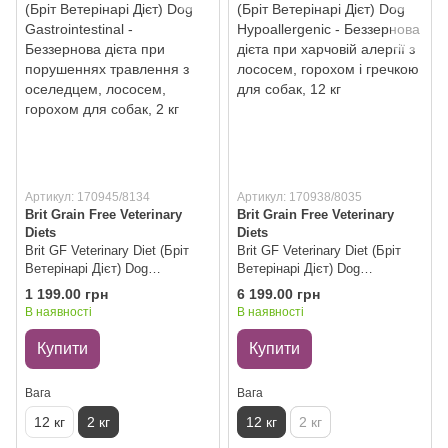
Артикул: 170945/8134
Артикул: 170938/8035
Brit Grain Free Veterinary
Brit Grain Free Veterinary
Diets
Diets
Brit GF Veterinary Diet (Бріт
Brit GF Veterinary Diet (Бріт
Ветерінарі Дієт) Dog
Ветерінарі Дієт) Dog
Gastrointestinal - Беззернова
Hypoallergenic - Беззернова
1 199.00 грн
6 199.00 грн
дієта при порушеннях
дієта при харчовій алергії з
В наявності
В наявності
травлення з оселедцем,
лососем, горохом і гречкою
лососем, горохом для собак,
для собак, 12 кг
Купити
Купити
2 кг
Вага
Вага
12 кг
2 кг
12 кг
2 кг