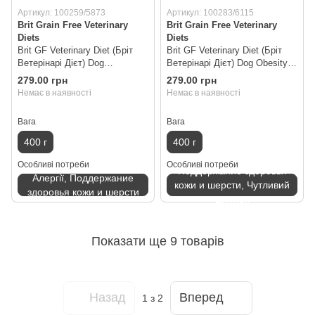
Артикул: 100259/5873
Артикул: 100283/6115
Brit Grain Free Veterinary
Brit Grain Free Veterinary
Diets
Diets
Brit GF Veterinary Diet (Бріт
Brit GF Veterinary Diet (Бріт
Ветерінарі Дієт) Dog
Ветерінарі Дієт) Dog Obesity -
Hypoallergenic - Вологий корм
Вологий корм з ягням для
279.00 грн
279.00 грн
з лосося для собак із
собак при ожирінні та
Немає в наявності
Немає в наявності
харчовою алергією або
надмірній вазі, 400 г
непереносимістю, 400 г
Вага
Вага
400 г
400 г
Особливі потреби
Особливі потреби
Поддержание здоровья
Алергії, Поддержание
кожи и шерсти, Чутливий
здоровья кожи и шерсти
шлунок
Показати ще 9 товарів
Назад
Вперед
1
з 2