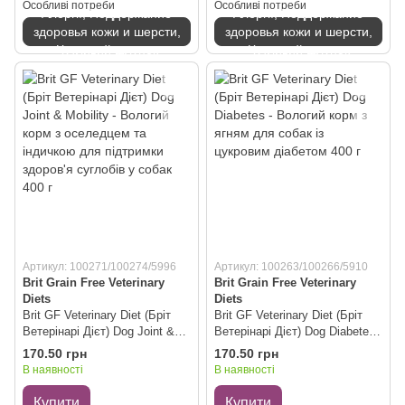
Особливі потреби
Особливі потреби
Алергії, Поддержание
Алергії, Поддержание
здоровья кожи и шерсти,
здоровья кожи и шерсти,
Чутливий шлунок
Чутливий шлунок
Артикул: 100271/100274/5996
Артикул: 100263/100266/5910
Brit Grain Free Veterinary
Brit Grain Free Veterinary
Diets
Diets
Brit GF Veterinary Diet (Бріт
Brit GF Veterinary Diet (Бріт
Ветерінарі Дієт) Dog Joint &
Ветерінарі Дієт) Dog Diabetes -
Mobility - Вологий корм з
Вологий корм з ягням для
170.50 грн
170.50 грн
оселедцем та індичкою для
собак із цукровим діабетом
В наявності
В наявності
підтримки здоров'я суглобів у
400 г
собак 400 г
Купити
Купити