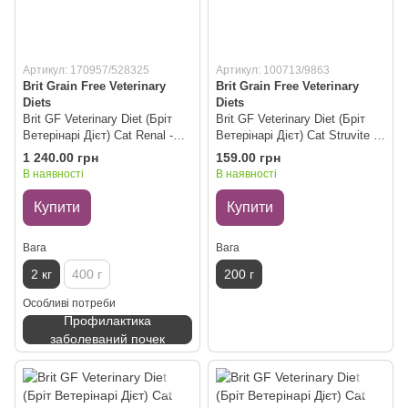
Артикул: 170957/528325
Артикул: 100713/9863
Brit Grain Free Veterinary
Brit Grain Free Veterinary
Diets
Diets
Brit GF Veterinary Diet (Бріт
Brit GF Veterinary Diet (Бріт
Ветерінарі Дієт) Cat Renal -
Ветерінарі Дієт) Cat Struvite -
Беззернова дієта при
Вологий корм при лікуванні та
1 240.00 грн
159.00 грн
хронічній нирковій
для профілактики
В наявності
В наявності
недостатності з яйцем і
сечокамʼяної хвороби з
горохом для котів, 2 кг
індичкою для котів 200 г
Купити
Купити
Вага
Вага
2 кг
400 г
200 г
Особливі потреби
Профилактика
заболеваний почек