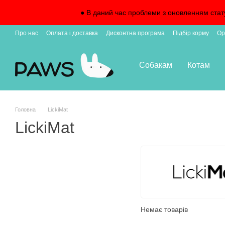
Перейти до основного контенту
● В даний час проблеми з оновленням стат
Про нас
Оплата і доставка
Дисконтна програма
Підбір корму
Ор
Підписка на доставку
Собакам
Котам
Головна
LickiMat
LickiMat
Немає товарів