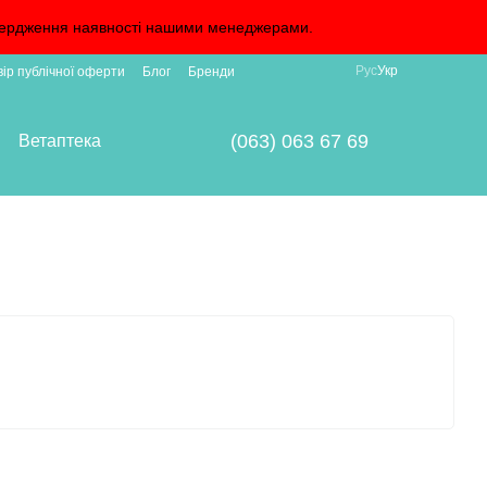
дтвердження наявності нашими менеджерами.
Рус
Укр
вір публічної оферти
Блог
Бренди
(063) 063 67 69
Ветаптека