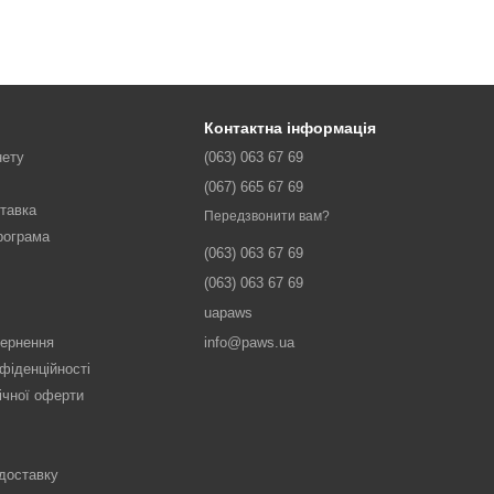
Контактна інформація
нету
(063) 063 67 69
(067) 665 67 69
ставка
Передзвонити вам?
рограма
(063) 063 67 69
(063) 063 67 69
uapaws
вернення
info@paws.ua
фіденційності
ічної оферти
 доставку