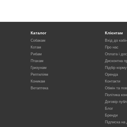
Каталог
Клієнтам
Собакам
Вхід до кабі
Котам
Про нас
Рибам
Оплата і до
Птахам
Дисконтна п
Гризунам
Підбір корму
Рептиліям
Оренда
Коникам
Контакти
Ветаптека
Обмін та по
Політика кон
Договір публ
Блог
Бренди
Підписка на