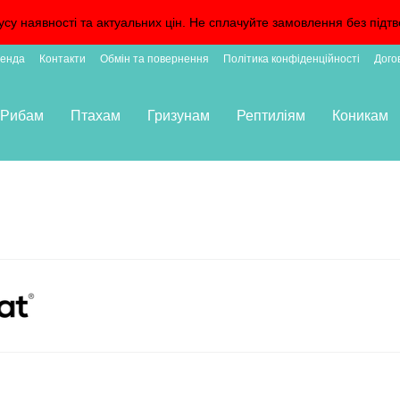
усу наявності та актуальних цін. Не сплачуйте замовлення без пі
енда
Контакти
Обмін та повернення
Політика конфіденційності
Дого
Рибам
Птахам
Гризунам
Рептиліям
Коникам