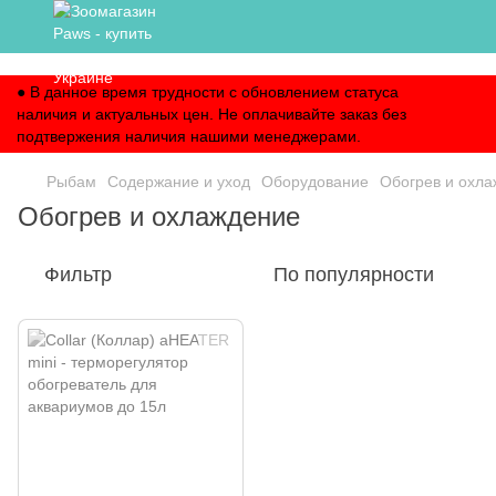
,
● В данное время трудности с обновлением статуса
наличия и актуальных цен. Не оплачивайте заказ без
подтвержения наличия нашими менеджерами.
Рыбам
Содержание и уход
Оборудование
Обогрев и охл
Обогрев и охлаждение
Фильтр
По популярности