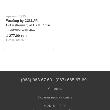
Артикул: 7935
WauDog by COLLAR
Collar (Коллар) aHEATER mini
- терморегулятор
обогреватель для аквариумов
1 277.00 грн
до 15л
Нет в наличии
(063) 063 67 69
(067) 665 67 69
Контакты
Полная версия сайта
© 2015—2026