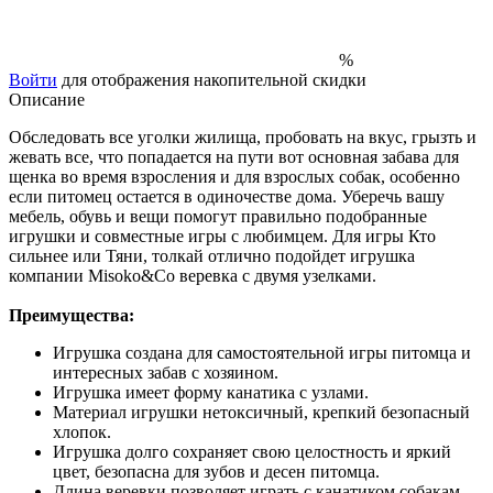
%
Войти
для отображения накопительной скидки
Описание
Обследовать все уголки жилища, пробовать на вкус, грызть и
жевать все, что попадается на пути вот основная забава для
щенка во время взросления и для взрослых собак, особенно
если питомец остается в одиночестве дома. Уберечь вашу
мебель, обувь и вещи помогут правильно подобранные
игрушки и совместные игры с любимцем. Для игры Кто
сильнее или Тяни, толкай отлично подойдет игрушка
компании Misoko&Co веревка с двумя узелками.
Преимущества:
Игрушка создана для самостоятельной игры питомца и
интересных забав с хозяином.
Игрушка имеет форму канатика с узлами.
Материал игрушки нетоксичный, крепкий безопасный
хлопок.
Игрушка долго сохраняет свою целостность и яркий
цвет, безопасна для зубов и десен питомца.
Длина веревки позволяет играть с канатиком собакам