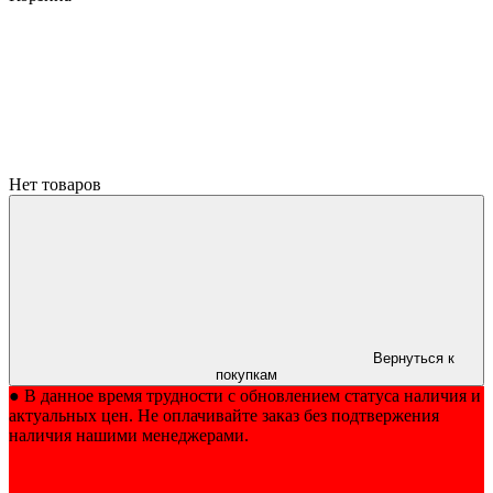
Нет товаров
Вернуться к
покупкам
● В данное время трудности с обновлением статуса наличия и
актуальных цен. Не оплачивайте заказ без подтвержения
наличия нашими менеджерами.